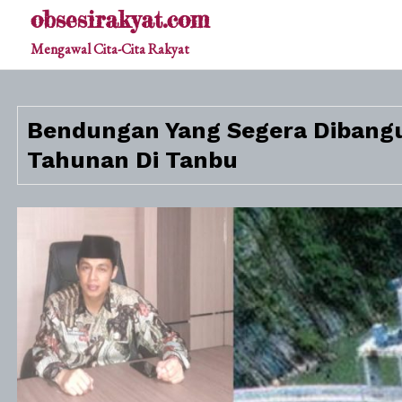
Skip
obsesirakyat.com
to
Mengawal Cita-Cita Rakyat
content
Bendungan Yang Segera Dibangu
Tahunan Di Tanbu