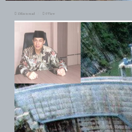
1Min to read
0 View