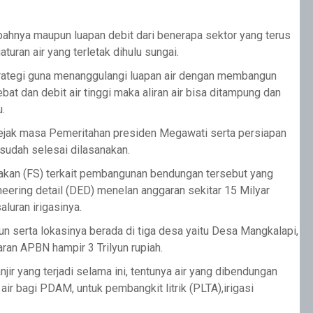
mpahnya maupun luapan debit dari benerapa sektor yang terus
uran air yang terletak dihulu sungai.
trategi guna menanggulangi luapan air dengan membangun
bat dan debit air tinggi maka aliran air bisa ditampung dan
.
 sejak masa Pemeritahan presiden Megawati serta persiapan
sudah selesai dilasanakan.
akan (FS) terkait pembangunan bendungan tersebut yang
eering detail (DED) menelan anggaran sekitar 15 Milyar
luran irigasinya.
 serta lokasinya berada di tiga desa yaitu Desa Mangkalapi,
ran APBN hampir 3 Trilyun rupiah.
ir yang terjadi selama ini, tentunya air yang dibendungan
ir bagi PDAM, untuk pembangkit litrik (PLTA),irigasi