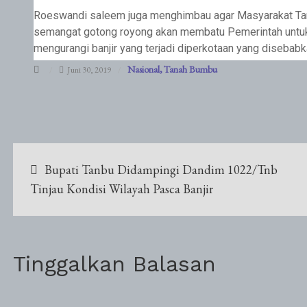
Roeswandi saleem juga menghimbau agar Masyarakat Ta
semangat gotong royong akan membatu Pemerintah untuk m
mengurangi banjir yang terjadi diperkotaan yang disebab
Nasional
Tanah Bumbu
Juni 30, 2019
Navigasi
Bupati Tanbu Didampingi Dandim 1022/Tnb
pos
Tinjau Kondisi Wilayah Pasca Banjir
Tinggalkan Balasan