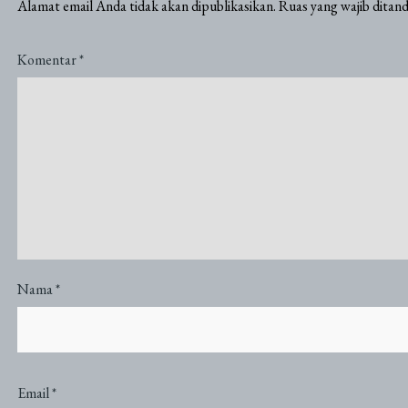
Alamat email Anda tidak akan dipublikasikan.
Ruas yang wajib ditan
Komentar
*
Nama
*
Email
*