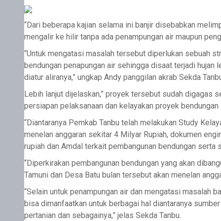
“Dari beberapa kajian selama ini banjir disebabkan meli
mengalir ke hilir tanpa ada penampungan air maupun pengat
“Untuk mengatasi masalah tersebut diperlukan sebuah s
bendungan penapungan air sehingga disaat terjadi hujan le
diatur aliranya,” ungkap Andy panggilan akrab Sekda Tanbu
Lebih lanjut dijelaskan,” proyek tersebut sudah digagas
persiapan pelaksanaan dan kelayakan proyek bendungan 
“Diantaranya Pemkab Tanbu telah melakukan Study Kelay
menelan anggaran sekitar 4 Milyar Rupiah, dokumen engin
rupiah dan Amdal terkait pembangunan bendungan serta sa
“Diperkirakan pembangunan bendungan yang akan dibangun
Tamuni dan Desa Batu bulan tersebut akan menelan angga
“Selain untuk penampungan air dan mengatasi masalah banj
bisa dimanfaatkan untuk berbagai hal diantaranya sumber a
pertanian dan sebagainya,” jelas Sekda Tanbu.