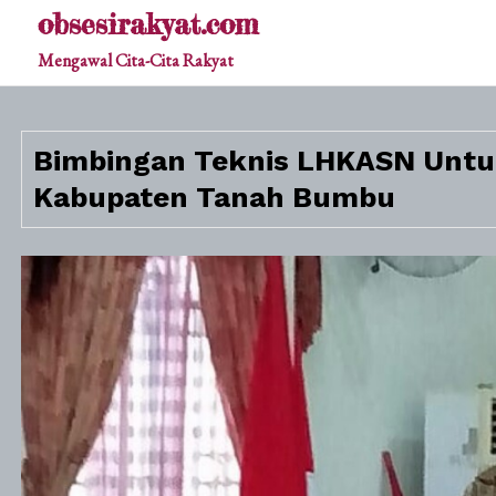
Skip
obsesirakyat.com
to
Mengawal Cita-Cita Rakyat
content
Bimbingan Teknis LHKASN Untuk
Kabupaten Tanah Bumbu