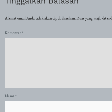
Tinggalkan Balasan
Alamat email Anda tidak akan dipublikasikan.
Ruas yang wajib ditan
Komentar
*
Nama
*