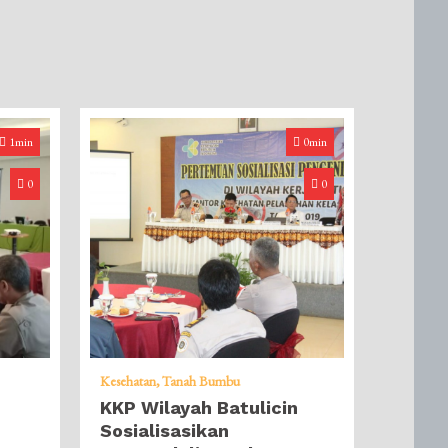
1min
0min
0
0
Kesehatan
Tanah Bumbu
KKP Wilayah Batulicin
Sosialisasikan