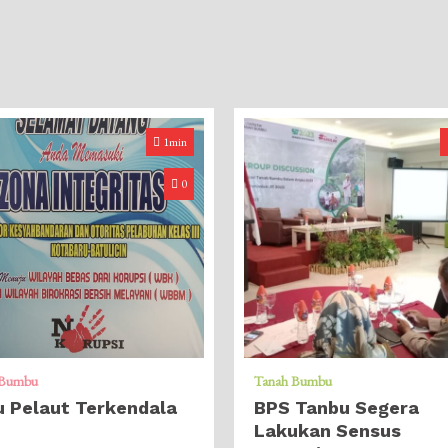
1min
0
 Bumbu
Tanah Bumbu
 Pelaut Terkendala
BPS Tanbu Segera
U
Lakukan Sensus