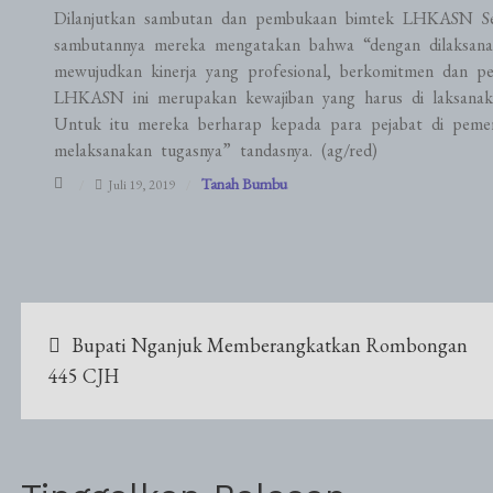
Dilanjutkan sambutan dan pembukaan bimtek LHKASN S
sambutannya mereka mengatakan bahwa “dengan dilaksanaka
mewujudkan kinerja yang profesional, berkomitmen dan pen
LHKASN ini merupakan kewajiban yang harus di laksanak
Untuk itu mereka berharap kepada para pejabat di peme
melaksanakan tugasnya” tandasnya. (ag/red)
Tanah Bumbu
Juli 19, 2019
Navigasi
Bupati Nganjuk Memberangkatkan Rombongan
pos
445 CJH