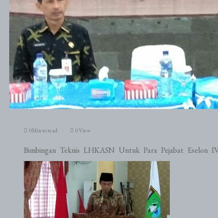
0Min to read
0 View
Bimbingan Teknis LHKASN Untuk Para Pejabat Eselon 