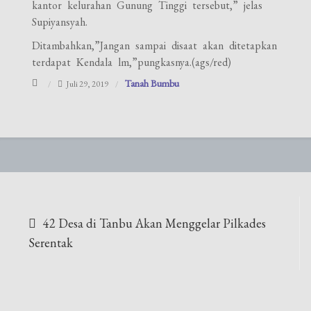
kantor kelurahan Gunung Tinggi tersebut,” jelas
Supiyansyah.
Ditambahkan,”Jangan sampai disaat akan ditetapkan
terdapat Kendala lm,”pungkasnya.(ags/red)
Tanah Bumbu
Juli 29, 2019
Navigasi
42 Desa di Tanbu Akan Menggelar Pilkades
pos
Serentak