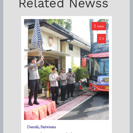
Related Newss
1min
0
Daerah
Pariwisata