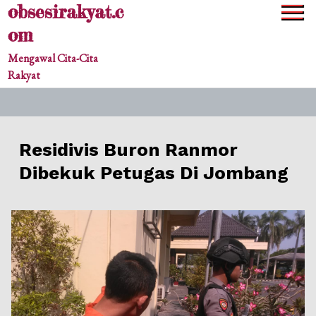
obsesirakyat.c
Skip
to
om
content
Mengawal Cita-Cita
Rakyat
Residivis Buron Ranmor
Dibekuk Petugas Di Jombang