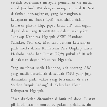
setelah sebelumnya melayani pemesanan via media
sosial (medsos) WA dengan orang berinisial R. Saat
dilakukan penangkapan, yang bersangkutan
kedapatan membawa 1,48 gram shabu dalam
kemasan plastik klip, pipet kaca, HP, timbangan
digital dan uang Rp.400.000,- dalam saku jaket,
“ungkap Kapolres Nganjuk AKBP Handono
Subiakto, SH, SIK, MH saat berikan keterangan
pada media dalam Konferensi Pers Ungkap Kasus
Narkoba pada hari Jumat (27/9) pukul 13.30 wib
di halaman depan Mapolres Nganjuk.
Yang membuat sedih Handono, ada seorang ABG
yang masih bersekolah di sebuah SMU yang juga
diamankan pada waktu yang bersamaan di area
Stadion ‘Anjuk Ladang’ di Kelurahan Ploso
Kabupaten Nganjuk.
“Saat digeledah ditemukan 8 butir pil dobel L atau
pil koplo yang menurut pengakuan pelaku selain