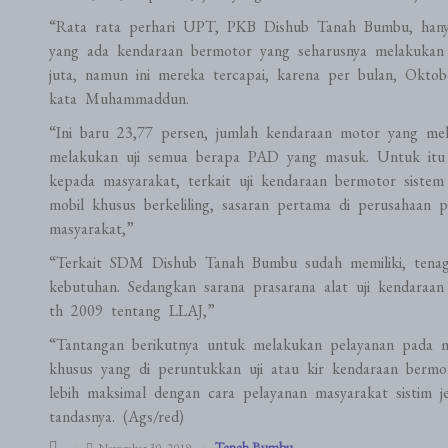
“Rata rata perhari UPT, PKB Dishub Tanah Bumbu, hanya m
yang ada kendaraan bermotor yang seharusnya melakukan
juta, namun ini mereka tercapai, karena per bulan, Oktob
kata Muhammaddun.
“Ini baru 23,77 persen, jumlah kendaraan motor yang mela
melakukan uji semua berapa PAD yang masuk. Untuk itu
kepada masyarakat, terkait uji kendaraan bermotor sistem
mobil khusus berkeliling, sasaran pertama di perusahaan 
masyarakat,”
“Terkait SDM Dishub Tanah Bumbu sudah memiliki, tenaga
kebutuhan. Sedangkan sarana prasarana alat uji kendaraa
th 2009 tentang LLAJ,”
“Tantangan berikutnya untuk melakukan pelayanan pada mas
khusus yang di peruntukkan uji atau kir kendaraan bermo
lebih maksimal dengan cara pelayanan masyarakat sistim j
tandasnya. (Ags/red)
Tanah Bumbu
November 30, 2019