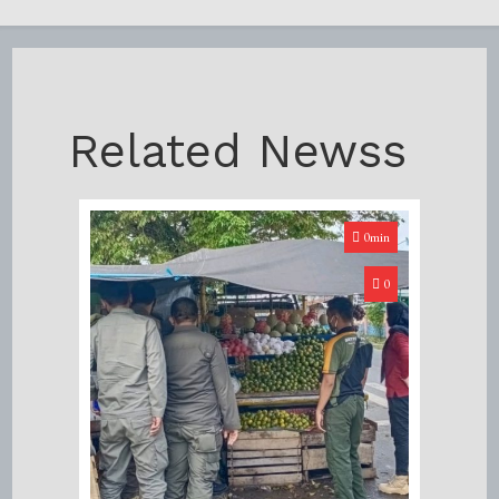
Related Newss
0min
0