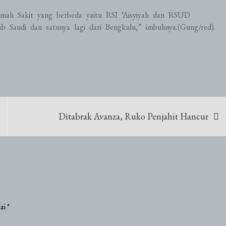
mah Sakit yang berbeda yaitu RSI ‘Aisyiyah dan RSUD
b Saudi dan satunya lagi dari Bengkulu,” imbuhnya.(Gung/red).
Ditabrak Avanza, Ruko Penjahit Hancur
dai
*