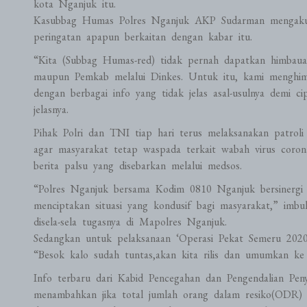
kota Nganjuk itu.
Kasubbag Humas Polres Nganjuk AKP Sudarman mengaku 
peringatan apapun berkaitan dengan kabar itu.
“Kita (Subbag Humas-red) tidak pernah dapatkan himbauan
maupun Pemkab melalui Dinkes. Untuk itu, kami menghim
dengan berbagai info yang tidak jelas asal-usulnya demi c
jelasnya.
Pihak Polri dan TNI tiap hari terus melaksanakan patro
agar masyarakat tetap waspada terkait wabah virus coron
berita palsu yang disebarkan melalui medsos.
“Polres Nganjuk bersama Kodim 0810 Nganjuk bersinergi
menciptakan situasi yang kondusif bagi masyarakat,” im
disela-sela tugasnya di Mapolres Nganjuk.
Sedangkan untuk pelaksanaan ‘Operasi Pekat Semeru 2020’
“Besok kalo sudah tuntas,akan kita rilis dan umumkan ke
Info terbaru dari Kabid Pencegahan dan Pengendalian Peny
menambahkan jika total jumlah orang dalam resiko(ODR) 