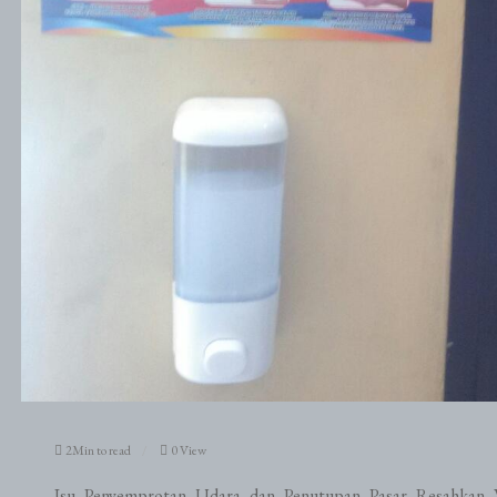
2Min to read
0 View
Isu Penyemprotan Udara dan Penutupan Pasar Resahkan 