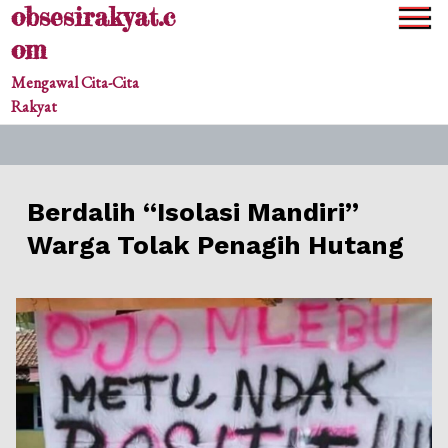
obsesirakyat.c
Skip
to
om
content
Mengawal Cita-Cita
Rakyat
Berdalih “Isolasi Mandiri”
Warga Tolak Penagih Hutang