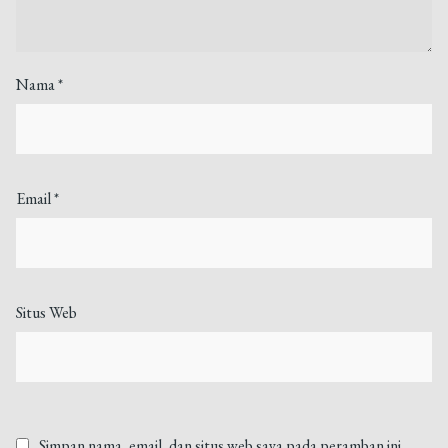
Nama
*
Email
*
Situs Web
Simpan nama, email, dan situs web saya pada peramban ini