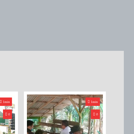
1min
1min
0
0