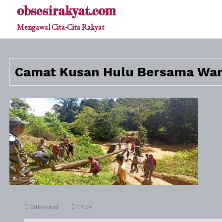
Skip
obsesirakyat.com
to
Mengawal Cita-Cita Rakyat
content
Camat Kusan Hulu Bersama War
0Min to read
0 View