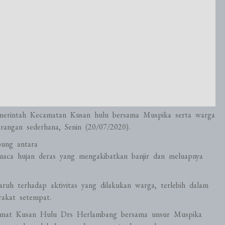
merintah Kecamatan Kusan hulu bersama Muspika serta warga
ngan sederhana, Senin (20/07/2020).
ung antara
aca hujan deras yang mengakibatkan banjir dan meluapnya
ruh terhadap aktivitas yang dilakukan warga, terlebih dalam
rakat setempat.
Camat Kusan Hulu Drs Herlambang bersama unsur Muspika