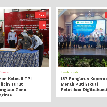
1min
0
 Bumbu
Tanah Bumbu
ran Kelas II TPI
157 Pengurus Koperad
licin Turut
Merah Putih Ikuti
angkan Zona
Pelatihan Digitalisasi
gritas