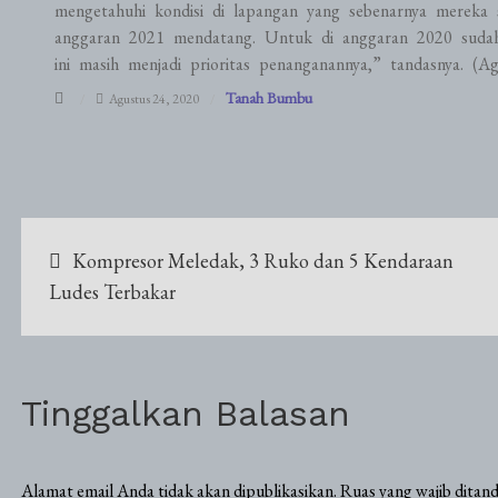
mengetahuhi kondisi di lapangan yang sebenarnya mereka 
anggaran 2021 mendatang. Untuk di anggaran 2020 sudah 
ini masih menjadi prioritas penanganannya,” tandasnya. (Ag
Tanah Bumbu
Agustus 24, 2020
Navigasi
Kompresor Meledak, 3 Ruko dan 5 Kendaraan
pos
Ludes Terbakar
Tinggalkan Balasan
Alamat email Anda tidak akan dipublikasikan.
Ruas yang wajib ditan