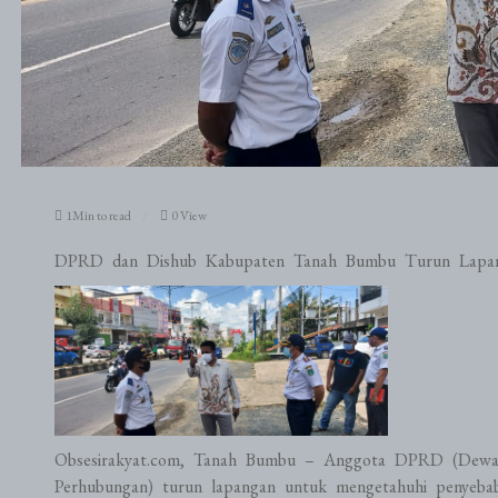
1Min to read
0 View
DPRD dan Dishub Kabupaten Tanah Bumbu Turun Lapa
Obsesirakyat.com, Tanah Bumbu – Anggota DPRD (Dewan
Perhubungan) turun lapangan untuk mengetahuhi penyebab