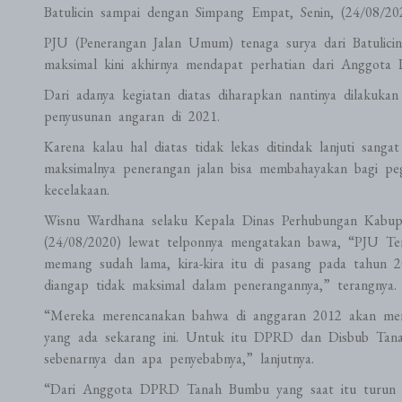
Batulicin sampai dengan Simpang Empat, Senin, (24/08/202
PJU (Penerangan Jalan Umum) tenaga surya dari Batulic
maksimal kini akhirnya mendapat perhatian dari Anggot
Dari adanya kegiatan diatas diharapkan nantinya dilakuka
penyusunan angaran di 2021.
Karena kalau hal diatas tidak lekas ditindak lanjuti san
maksimalnya penerangan jalan bisa membahayakan bagi peg
kecelakaan.
Wisnu Wardhana selaku Kepala Dinas Perhubungan Kabupa
(24/08/2020) lewat telponnya mengatakan bawa, “PJU Tena
memang sudah lama, kira-kira itu di pasang pada tahun 2
diangap tidak maksimal dalam penerangannya,” terangnya.
“Mereka merencanakan bahwa di anggaran 2012 akan mer
yang ada sekarang ini. Untuk itu DPRD dan Disbub Tana
sebenarnya dan apa penyebabnya,” lanjutnya.
“Dari Anggota DPRD Tanah Bumbu yang saat itu turun k