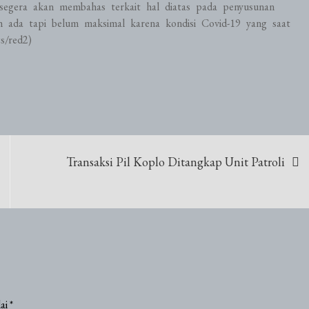
segera akan membahas terkait hal diatas pada penyusunan
ada tapi belum maksimal karena kondisi Covid-19 yang saat
s/red2)
Transaksi Pil Koplo Ditangkap Unit Patroli
dai
*