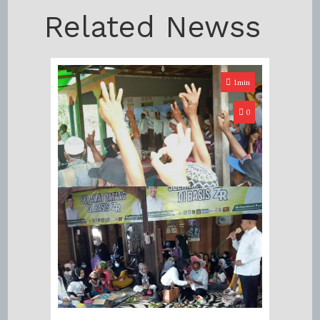
Related Newss
1min
0