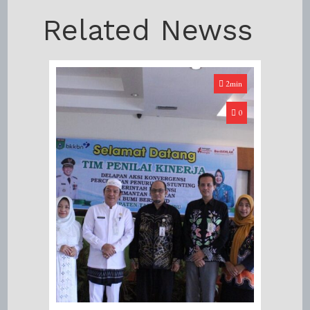
Related Newss
2min
0