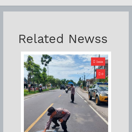
Related Newss
1min
0