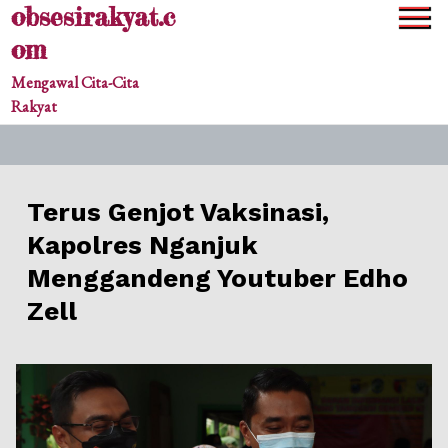
obsesirakyat.c
Skip
to
om
content
Mengawal Cita-Cita
Rakyat
Terus Genjot Vaksinasi,
Kapolres Nganjuk
Menggandeng Youtuber Edho
Zell