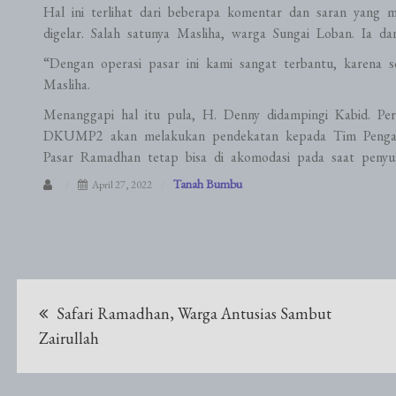
Hal ini terlihat dari beberapa komentar dan saran yang m
digelar. Salah satunya Masliha, warga Sungai Loban. Ia da
“Dengan operasi pasar ini kami sangat terbantu, karena 
Masliha.
Menanggapi hal itu pula, H. Denny didampingi Kabid. P
DKUMP2 akan melakukan pendekatan kepada Tim Pengan
Pasar Ramadhan tetap bisa di akomodasi pada saat penyu
Tanah Bumbu
April 27, 2022
Navigasi
Safari Ramadhan, Warga Antusias Sambut
pos
Zairullah