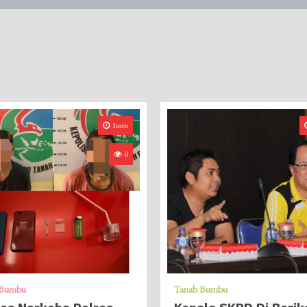
1min
0
 Bumbu
Tanah Bumbu