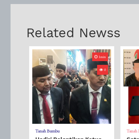
Related Newss
1min
0
Tanah Bumbu
Tanah