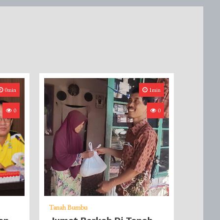
0min
1min
0
0
Tanah Bumbu