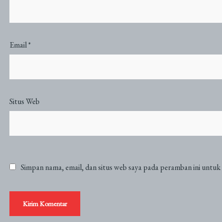
Email
*
Situs Web
Simpan nama, email, dan situs web saya pada peramban ini untuk