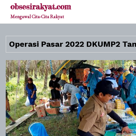
Skip
obsesirakyat.com
to
Mengawal Cita-Cita Rakyat
content
Operasi Pasar 2022 DKUMP2 Tan