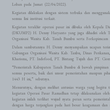
Loban pada Jumat (22/04/2022).
Kegiatan dilakukan dengan sistem terbuka dan menggunak
semua lini institusi terkait.
Kegiatan terakhir operasi pasar ini dibuka oleh Kepala 
(DKUMP2) H. Denny Haryanto yang juga dihadiri oleh 
Organisasi Wanita Kab. Tanah Bumbu serta Forkopimcam 
Dalam sambutannya H. Denny menyampaikan ucapan terim
Gabungan Organisasi Wanita Kab. Tanbu, Dinas Perikanan
Kharisma, PT. Indofood, PT. Bintang Tujuh dan PT. Cioma
“Pemerintah Kabupaten Tanah Bumbu di bawah pimpinan B
semua peserta, baik dari unsur pemerintahan maupun pi
1443 H ini,” sebutnya.
Menurutnya, dengan melihat antusias warga yang begitu ti
kegiatan Operasi Pasar Ramadhan tetap dilaksanakan ole
kegiatan inilah terlihat wujud nyata peran serta pemer
dengan harga terjangkau pada hari besar keagamaan dan n