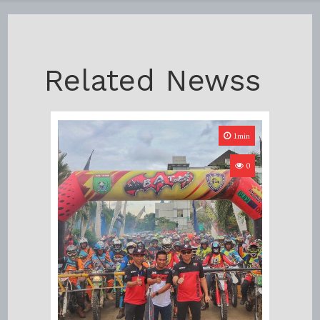
Related Newss
1min
0