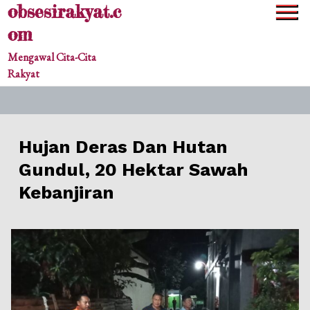
obsesirakyat.c
Skip
to
om
content
Mengawal Cita-Cita
Rakyat
Hujan Deras Dan Hutan
Gundul, 20 Hektar Sawah
Kebanjiran