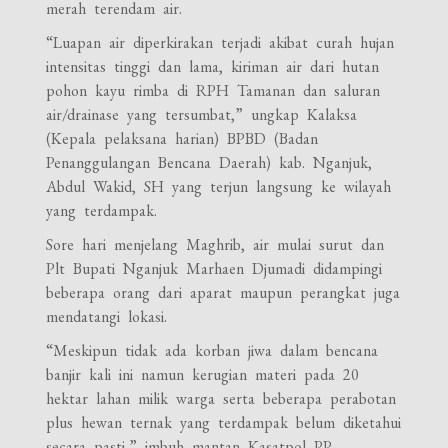
merah terendam air.
“Luapan air diperkirakan terjadi akibat curah hujan
intensitas tinggi dan lama, kiriman air dari hutan
pohon kayu rimba di RPH Tamanan dan saluran
air/drainase yang tersumbat,” ungkap Kalaksa
(Kepala pelaksana harian) BPBD (Badan
Penanggulangan Bencana Daerah) kab. Nganjuk,
Abdul Wakid, SH yang terjun langsung ke wilayah
yang terdampak.
Sore hari menjelang Maghrib, air mulai surut dan
Plt Bupati Nganjuk Marhaen Djumadi didampingi
beberapa orang dari aparat maupun perangkat juga
mendatangi lokasi.
“Meskipun tidak ada korban jiwa dalam bencana
banjir kali ini namun kerugian materi pada 20
hektar lahan milik warga serta beberapa perabotan
plus hewan ternak yang terdampak belum diketahui
secara pasti,” imbuh mantan Kasatpol PP