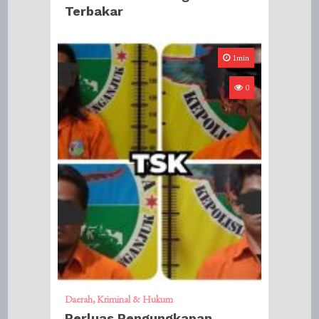
Terbakar
1min
0
Daerah
Kriminal & Hukum
Perluas Pengungkapan,