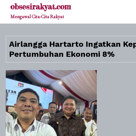
Skip
obsesirakyat.com
to
Mengawal Cita-Cita Rakyat
content
Airlangga Hartarto Ingatkan Ke
Pertumbuhan Ekonomi 8%