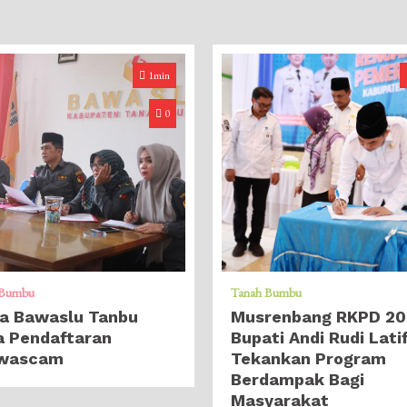
1min
0
 Bumbu
Tanah Bumbu
ja Bawaslu Tanbu
Musrenbang RKPD 20
a Pendaftaran
Bupati Andi Rudi Lati
wascam
Tekankan Program
Berdampak Bagi
Masyarakat