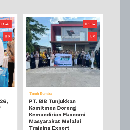
1min
1min
0
0
Tanah Bumbu
26,
PT. BIB Tunjukkan
f
Komitmen Dorong
Kemandirian Ekonomi
Masyarakat Melalui
Training Export