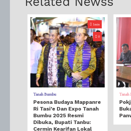
Related Newss
1min
0
Tanah Bumbu
Tanah
Pesona Budaya Mappanre
Pok
Ri Tasi’e Dan Expo Tanah
Buk
Bumbu 2025 Resmi
Pan
Dibuka, Bupati Tanbu:
Cermin Kearifan Lokal