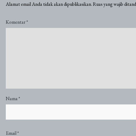
Alamat email Anda tidak akan dipublikasikan.
Ruas yang wajib ditan
Komentar
*
Nama
*
Email
*