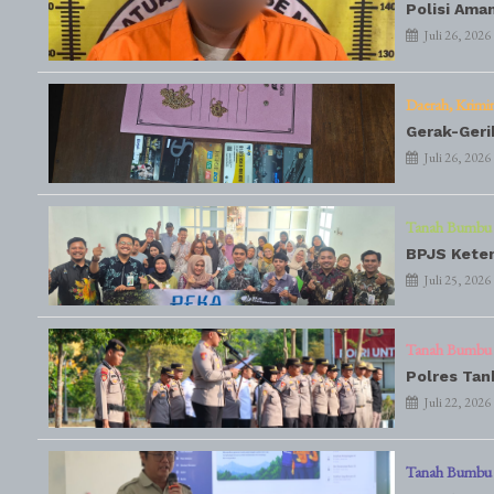
Polisi Ama
Juli 26, 2026
Daerah
Krimi
Gerak-Geri
Juli 26, 2026
Tanah Bumbu
BPJS Keten
Juli 25, 2026
Tanah Bumbu
Polres Tan
Juli 22, 2026
Tanah Bumbu