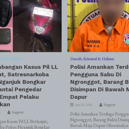
inal & Hukum
Daerah
Kriminal & Hukum
bangan Kasus Pil LL
Polisi Amankan Ter
ut, Satresnarkoba
Pengguna Sabu Di
Nganjuk Bongkar
Ngronggot, Barang B
antai Pengedar
Disimpan Di Bawah 
 Empat Pelaku
Dapur
kan
Support
Juli 26, 2026
Support
6
Polisi Amankan Terduga Penggun
Ngronggot, Barang Bukti Disim
n Kasus Pil LL Berlanjut,
Bawah Meja Dapur Obsesirakya
oba Polres Nganjuk Bongkar