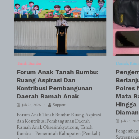
Tanah Bumbu
Daerah
Krim
Forum Anak Tanah Bumbu:
Pengem
Ruang Aspirasi Dan
Berlanj
Kontribusi Pembangunan
Polres 
Daerah Ramah Anak
Mata R
Hingga
Support
Juli 26, 2026
Diaman
Forum Anak Tanah Bumbu: Ruang Aspirasi
dan Kontribusi Pembangunan Daerah
Juli 26, 202
Ramah Anak Obsesirakyat.com, Tanah
Pengembanga
Bumbu – Pemerintah Kabupaten (Pemkab)
Satresnark