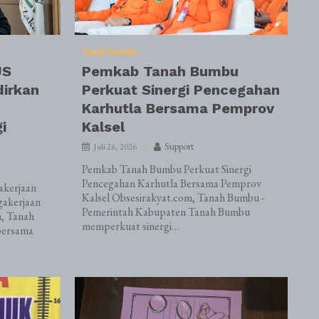
Tanah Bumbu
JS
Pemkab Tanah Bumbu
dirkan
Perkuat Sinergi Pencegahan
Karhutla Bersama Pemprov
i
Kalsel
Support
Juli 26, 2026
Pemkab Tanah Bumbu Perkuat Sinergi
Pencegahan Karhutla Bersama Pemprov
kerjaan
Kalsel Obsesirakyat.com, Tanah Bumbu -
gakerjaan
Pemerintah Kabupaten Tanah Bumbu
m, Tanah
memperkuat sinergi…
bersama