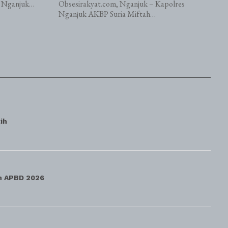
s Nganjuk…
Obsesirakyat.com, Nganjuk – Kapolres
Nganjuk AKBP Suria Miftah…
ih
an APBD 2026