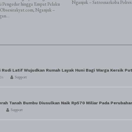
Nganjuk – Satresnarkoba Polre
i Pengedar hingga Empat Pelaku
Obsesirakyat.com, Nganjuk –
gan…
i Rudi Latif Wujudkan Rumah Layak Huni Bagi Warga Kersik Put
Support
026
erah Tanah Bumbu Diusulkan Naik Rp570 Miliar Pada Perubah
Support