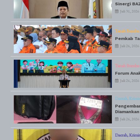
Sinergi BA
Juli 31, 2026
Tanah Bumbu
Pemkab Tan
Juli 26, 2026
Tanah Bumbu
Forum Anak
Juli 26, 2026
Daerah
Krimi
Pengembang
Diamankan
Juli 26, 2026
Daerah
Krimi