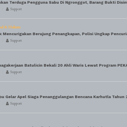
nkan Terduga Pengguna Sabu Di Ngronggot, Barang Bukti Disi
Support
nal & Hukum
k Mencurigakan Berujung Penangkapan, Polisi Ungkap Pencuri
Support
agakerjaan Batulicin Bekali 20 Ahli Waris Lewat Program PEK
Support
bu Gelar Apel Siaga Penanggulangan Bencana Karhutla Tahun 
Support