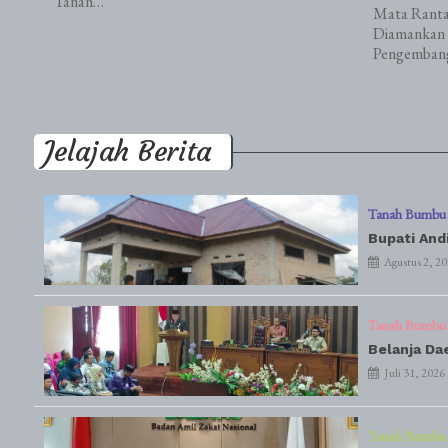
Tanah…
Mata Ranta
Diamankan 
Pengemban
Jelajah Berita
Tanah Bumbu
Bupati And
Agustus 2, 2
Tanah Bumbu
Belanja Da
Juli 31, 2026
Tanah Bumbu