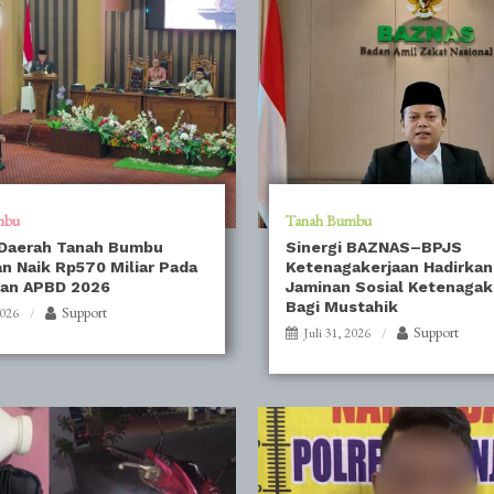
mbu
Tanah Bumbu
 Daerah Tanah Bumbu
Sinergi BAZNAS–BPJS
n Naik Rp570 Miliar Pada
Ketenagakerjaan Hadirkan
an APBD 2026
Jaminan Sosial Ketenagak
Bagi Mustahik
Support
2026
Support
Juli 31, 2026