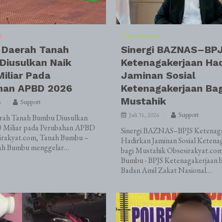
u
Tanah Bumbu
 Daerah Tanah
Sinergi BAZNAS–BP
Diusulkan Naik
Ketenagakerjaan Ha
iliar Pada
Jaminan Sosial
han APBD 2026
Ketenagakerjaan Bag
Mustahik
Support
6
Support
Juli 31, 2026
erah Tanah Bumbu Diusulkan
 Miliar pada Perubahan APBD
Sinergi BAZNAS–BPJS Ketenaga
irakyat.com, Tanah Bumbu –
Hadirkan Jaminan Sosial Ketena
h Bumbu menggelar…
bagi Mustahik Obsesirakyat.co
Bumbu - BPJS Ketenagakerjaan 
Badan Amil Zakat Nasional…