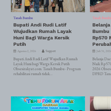
Tanah Bumbu
Tanah Bumb
Bupati Andi Rudi Latif
Belanja
Wujudkan Rumah Layak
Bumbu 
Huni Bagi Warga Kersik
Rp570 M
Putih
Peruba
Support
Agustus 2, 2026
Juli 31, 202
Bupati Andi Rudi Latif Wujudkan Rumah
Belanja Da
Layak Huni bagi Warga Kersik Putih
Naik Rp570
Obsesirakyat.com. Tanah Bumbu - Program
2026 Obses
rehabilitasi rumah tidak…
DPRD Tana