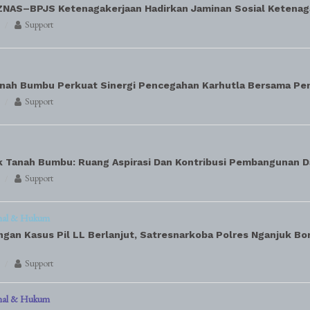
ZNAS–BPJS Ketenagakerjaan Hadirkan Jaminan Sosial Ketenag
Support
ah Bumbu Perkuat Sinergi Pencegahan Karhutla Bersama Pe
Support
 Tanah Bumbu: Ruang Aspirasi Dan Kontribusi Pembangunan 
Support
nal & Hukum
an Kasus Pil LL Berlanjut, Satresnarkoba Polres Nganjuk Bo
Support
nal & Hukum