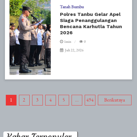
Tanah Bumbu
Polres Tanbu Gelar Apel
Siaga Penanggulangan
Bencana Karhutla Tahun
2026
1min
0
Juli 22, 2026
Paginasi
1
2
3
4
5
…
494
Berikutnya
pos
Kabar Terpopuler