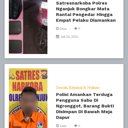
Satresnarkoba Polres
Nganjuk Bongkar Mata
Rantai Pengedar Hingga
Empat Pelaku Diamankan
2min
0
Juli 26, 2026
Daerah
Kriminal & Hukum
Polisi Amankan Terduga
Pengguna Sabu Di
Ngronggot, Barang Bukti
Disimpan Di Bawah Meja
Dapur
1min
0