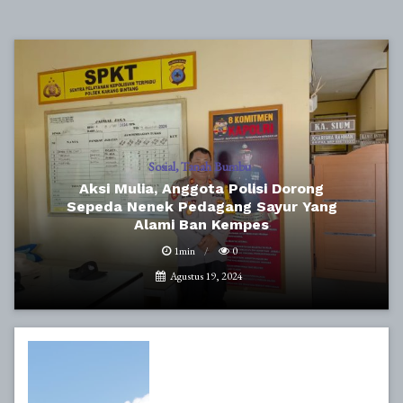
Sosial
Tanah Bumbu
Aksi Mulia, Anggota Polisi Dorong
Sepeda Nenek Pedagang Sayur Yang
Alami Ban Kempes
1min
0
Agustus 19, 2024