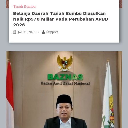
Tanah Bumbu
Belanja Daerah Tanah Bumbu Diusulkan
Naik Rp570 Miliar Pada Perubahan APBD
2026
Support
Juli 31, 2026