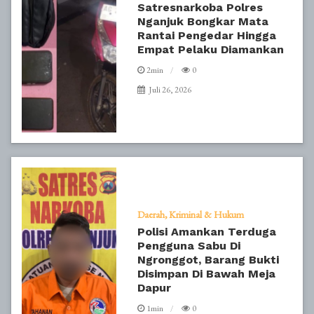
Satresnarkoba Polres
Nganjuk Bongkar Mata
Rantai Pengedar Hingga
Empat Pelaku Diamankan
2min
0
Juli 26, 2026
Daerah
Kriminal & Hukum
Polisi Amankan Terduga
Pengguna Sabu Di
Ngronggot, Barang Bukti
Disimpan Di Bawah Meja
Dapur
1min
0