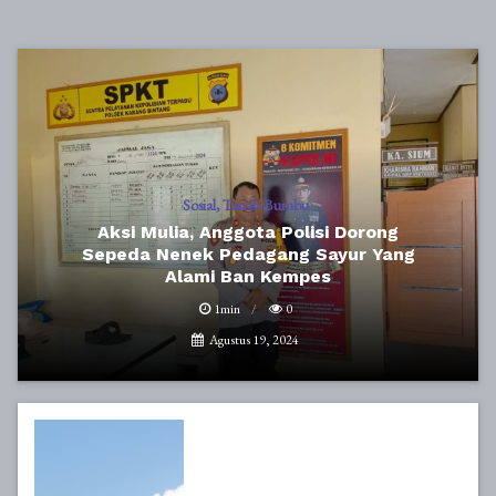
Sosial
Tanah Bumbu
Aksi Mulia, Anggota Polisi Dorong
Sepeda Nenek Pedagang Sayur Yang
Alami Ban Kempes
1min
0
Agustus 19, 2024