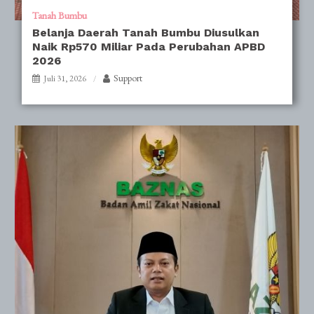
Tanah Bumbu
Belanja Daerah Tanah Bumbu Diusulkan
Naik Rp570 Miliar Pada Perubahan APBD
2026
Support
Juli 31, 2026