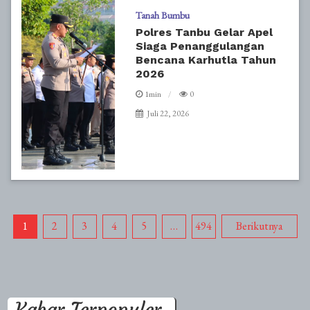
Tanah Bumbu
Polres Tanbu Gelar Apel
Siaga Penanggulangan
Bencana Karhutla Tahun
2026
1min
0
Juli 22, 2026
Paginasi
1
2
3
4
5
…
494
Berikutnya
pos
Kabar Terpopuler