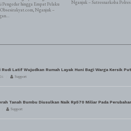
Nganjuk – Satresnarkoba Polre
i Pengedar hingga Empat Pelaku
Obsesirakyat.com, Nganjuk –
gan…
i Rudi Latif Wujudkan Rumah Layak Huni Bagi Warga Kersik Put
Support
026
erah Tanah Bumbu Diusulkan Naik Rp570 Miliar Pada Perubah
Support