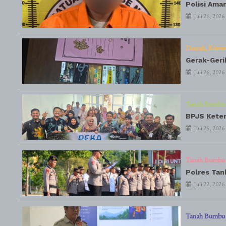
Polisi Ama
Juli 26, 2026
Daerah
Krimi
Gerak-Geri
Juli 26, 2026
Tanah Bumbu
BPJS Keten
Juli 25, 2026
Tanah Bumbu
Polres Tan
Juli 22, 2026
Tanah Bumbu