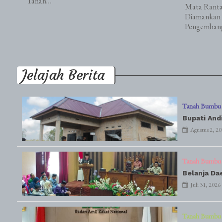
Tanah…
Mata Ranta
Diamankan 
Pengemban
Jelajah Berita
Tanah Bumbu
Bupati And
Agustus 2, 2
Tanah Bumbu
Belanja Da
Juli 31, 2026
Tanah Bumbu