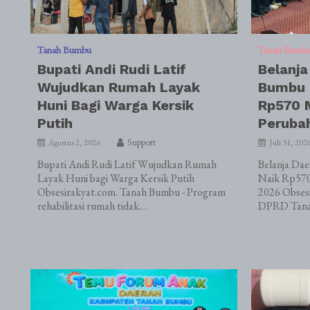
Tanah Bumbu
Tanah Bumb
Bupati Andi Rudi Latif
Belanja
Wujudkan Rumah Layak
Bumbu 
Huni Bagi Warga Kersik
Rp570 M
Putih
Peruba
Support
Agustus 2, 2026
Juli 31, 202
Bupati Andi Rudi Latif Wujudkan Rumah
Belanja Da
Layak Huni bagi Warga Kersik Putih
Naik Rp570
Obsesirakyat.com. Tanah Bumbu - Program
2026 Obses
rehabilitasi rumah tidak…
DPRD Tana