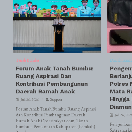
Tanah Bumbu
Daerah
Krim
Forum Anak Tanah Bumbu:
Pengem
Ruang Aspirasi Dan
Berlanj
Kontribusi Pembangunan
Polres 
Daerah Ramah Anak
Mata R
Hingga
Support
Juli 26, 2026
Diaman
Forum Anak Tanah Bumbu: Ruang Aspirasi
dan Kontribusi Pembangunan Daerah
Juli 26, 202
Ramah Anak Obsesirakyat.com, Tanah
Pengembanga
Bumbu – Pemerintah Kabupaten (Pemkab)
Satresnark