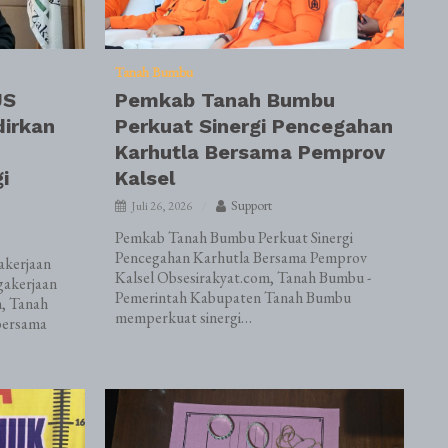
Tanah Bumbu
JS
Pemkab Tanah Bumbu
dirkan
Perkuat Sinergi Pencegahan
Karhutla Bersama Pemprov
i
Kalsel
Support
Juli 26, 2026
Pemkab Tanah Bumbu Perkuat Sinergi
Pencegahan Karhutla Bersama Pemprov
kerjaan
Kalsel Obsesirakyat.com, Tanah Bumbu -
gakerjaan
Pemerintah Kabupaten Tanah Bumbu
m, Tanah
memperkuat sinergi…
bersama