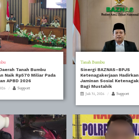
mbu
Tanah Bumbu
 Daerah Tanah Bumbu
Sinergi BAZNAS–BPJS
n Naik Rp570 Miliar Pada
Ketenagakerjaan Hadirkan
an APBD 2026
Jaminan Sosial Ketenagak
Bagi Mustahik
Support
2026
Support
Juli 31, 2026