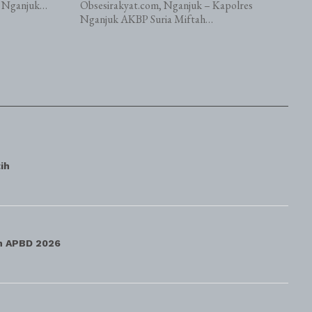
s Nganjuk…
Obsesirakyat.com, Nganjuk – Kapolres
Nganjuk AKBP Suria Miftah…
ih
an APBD 2026