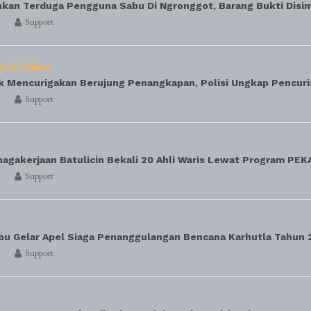
nkan Terduga Pengguna Sabu Di Ngronggot, Barang Bukti Disi
Support
nal & Hukum
k Mencurigakan Berujung Penangkapan, Polisi Ungkap Pencuri
Support
agakerjaan Batulicin Bekali 20 Ahli Waris Lewat Program PEK
Support
bu Gelar Apel Siaga Penanggulangan Bencana Karhutla Tahun 
Support