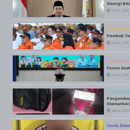
Sinergi BA
Juli 31, 2026
Tanah Bumbu
Pemkab Tan
Juli 26, 2026
Tanah Bumbu
Forum Anak
Juli 26, 2026
Daerah
Krimi
Pengembang
Diamankan
Juli 26, 2026
Daerah
Krimi