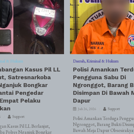
inal & Hukum
Daerah
Kriminal & Hukum
bangan Kasus Pil LL
Polisi Amankan Ter
ut, Satresnarkoba
Pengguna Sabu Di
Nganjuk Bongkar
Ngronggot, Barang B
antai Pengedar
Disimpan Di Bawah 
 Empat Pelaku
Dapur
kan
Support
Juli 26, 2026
Support
6
Polisi Amankan Terduga Penggun
Ngronggot, Barang Bukti Disim
n Kasus Pil LL Berlanjut,
Bawah Meja Dapur Obsesirakya
oba Polres Nganjuk Bongkar