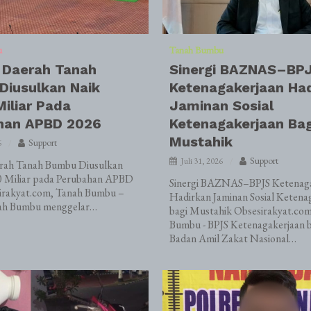
u
Tanah Bumbu
 Daerah Tanah
Sinergi BAZNAS–BP
Diusulkan Naik
Ketenagakerjaan Ha
iliar Pada
Jaminan Sosial
han APBD 2026
Ketenagakerjaan Bag
Mustahik
Support
6
Support
Juli 31, 2026
erah Tanah Bumbu Diusulkan
 Miliar pada Perubahan APBD
Sinergi BAZNAS–BPJS Ketenaga
irakyat.com, Tanah Bumbu –
Hadirkan Jaminan Sosial Ketena
h Bumbu menggelar…
bagi Mustahik Obsesirakyat.co
Bumbu - BPJS Ketenagakerjaan 
Badan Amil Zakat Nasional…