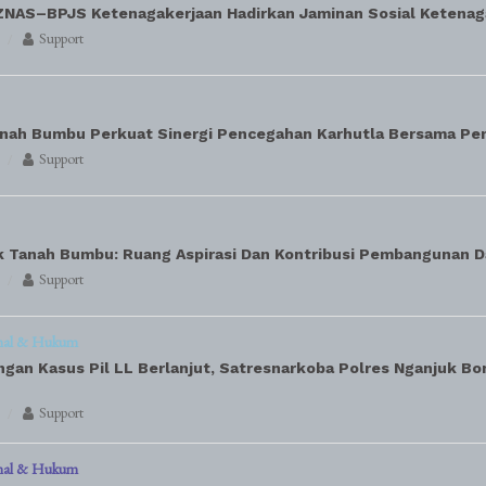
ZNAS–BPJS Ketenagakerjaan Hadirkan Jaminan Sosial Ketenag
Support
ah Bumbu Perkuat Sinergi Pencegahan Karhutla Bersama Pe
Support
 Tanah Bumbu: Ruang Aspirasi Dan Kontribusi Pembangunan 
Support
nal & Hukum
an Kasus Pil LL Berlanjut, Satresnarkoba Polres Nganjuk Bo
Support
nal & Hukum