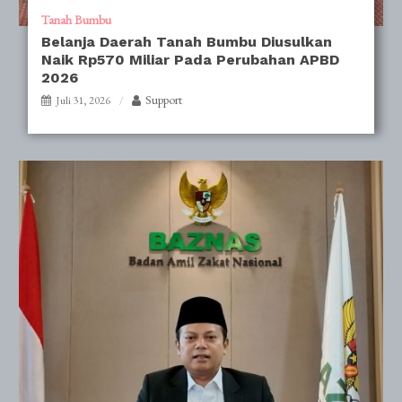
Tanah Bumbu
Belanja Daerah Tanah Bumbu Diusulkan
Naik Rp570 Miliar Pada Perubahan APBD
2026
Support
Juli 31, 2026