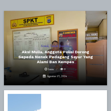
Sosial
Tanah Bumbu
Aksi Mulia, Anggota Polisi Dorong
Sepeda Nenek Pedagang Sayur Yang
Alami Ban Kempes
1min
0
Agustus 19, 2024