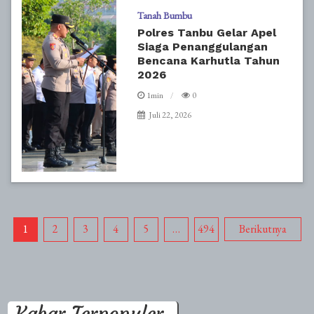
Tanah Bumbu
Polres Tanbu Gelar Apel
Siaga Penanggulangan
Bencana Karhutla Tahun
2026
1min
0
Juli 22, 2026
Paginasi
1
2
3
4
5
…
494
Berikutnya
pos
Kabar Terpopuler