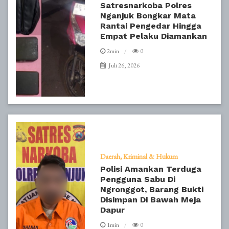
Satresnarkoba Polres
Nganjuk Bongkar Mata
Rantai Pengedar Hingga
Empat Pelaku Diamankan
2min
0
Juli 26, 2026
Daerah
Kriminal & Hukum
Polisi Amankan Terduga
Pengguna Sabu Di
Ngronggot, Barang Bukti
Disimpan Di Bawah Meja
Dapur
1min
0