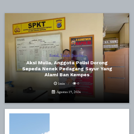
Sosial
Tanah Bumbu
Aksi Mulia, Anggota Polisi Dorong
Sepeda Nenek Pedagang Sayur Yang
Alami Ban Kempes
1min
0
Agustus 19, 2024