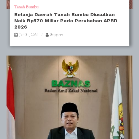
Tanah Bumbu
Belanja Daerah Tanah Bumbu Diusulkan
Naik Rp570 Miliar Pada Perubahan APBD
2026
Support
Juli 31, 2026