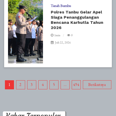
Tanah Bumbu
Polres Tanbu Gelar Apel
Siaga Penanggulangan
Bencana Karhutla Tahun
2026
1min
0
Juli 22, 2026
Paginasi
1
2
3
4
5
…
494
Berikutnya
pos
Kabar Terpopuler