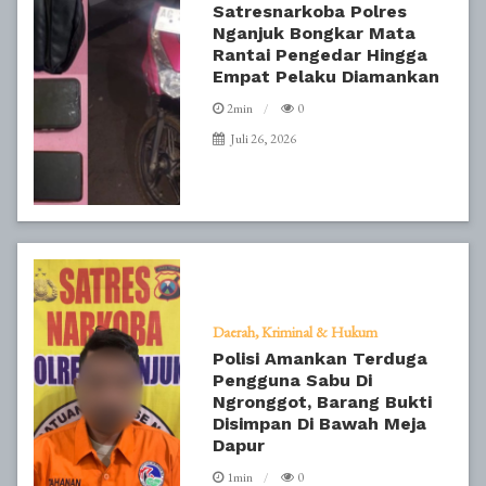
Satresnarkoba Polres
Nganjuk Bongkar Mata
Rantai Pengedar Hingga
Empat Pelaku Diamankan
2min
0
Juli 26, 2026
Daerah
Kriminal & Hukum
Polisi Amankan Terduga
Pengguna Sabu Di
Ngronggot, Barang Bukti
Disimpan Di Bawah Meja
Dapur
1min
0