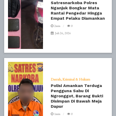
Satresnarkoba Polres
Nganjuk Bongkar Mata
Rantai Pengedar Hingga
Empat Pelaku Diamankan
2min
0
Juli 26, 2026
Daerah
Kriminal & Hukum
Polisi Amankan Terduga
Pengguna Sabu Di
Ngronggot, Barang Bukti
Disimpan Di Bawah Meja
Dapur
1min
0