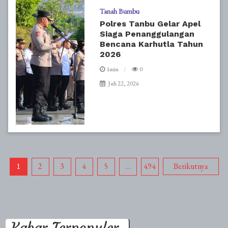
Tanah Bumbu
Polres Tanbu Gelar Apel
Siaga Penanggulangan
Bencana Karhutla Tahun
2026
1min
0
Juli 22, 2026
Paginasi
1
2
3
4
5
…
494
Berikutnya
pos
Kabar Terpopuler