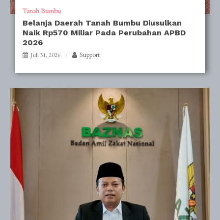
Tanah Bumbu
Belanja Daerah Tanah Bumbu Diusulkan
Naik Rp570 Miliar Pada Perubahan APBD
2026
Support
Juli 31, 2026