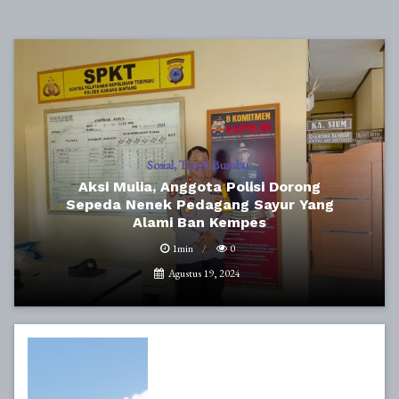
Sosial
Tanah Bumbu
Aksi Mulia, Anggota Polisi Dorong
Sepeda Nenek Pedagang Sayur Yang
Alami Ban Kempes
1min
0
Agustus 19, 2024