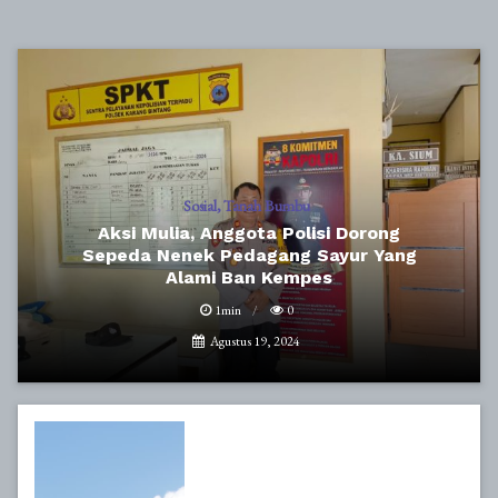
Sosial
Tanah Bumbu
Aksi Mulia, Anggota Polisi Dorong
Sepeda Nenek Pedagang Sayur Yang
Alami Ban Kempes
1min
0
Agustus 19, 2024