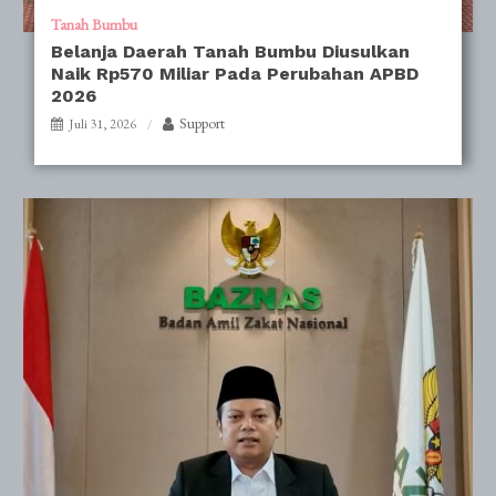
Tanah Bumbu
Belanja Daerah Tanah Bumbu Diusulkan
Naik Rp570 Miliar Pada Perubahan APBD
2026
Support
Juli 31, 2026