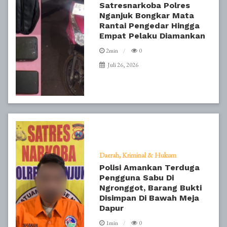
Satresnarkoba Polres
Nganjuk Bongkar Mata
Rantai Pengedar Hingga
Empat Pelaku Diamankan
2min
0
Juli 26, 2026
Daerah
Kriminal & Hukum
Polisi Amankan Terduga
Pengguna Sabu Di
Ngronggot, Barang Bukti
Disimpan Di Bawah Meja
Dapur
1min
0