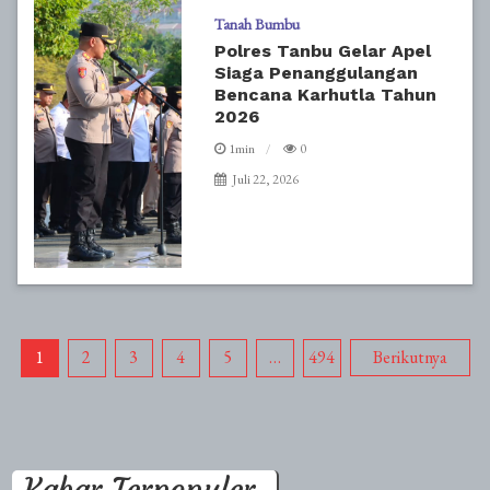
Tanah Bumbu
Polres Tanbu Gelar Apel
Siaga Penanggulangan
Bencana Karhutla Tahun
2026
1min
0
Juli 22, 2026
Paginasi
1
2
3
4
5
…
494
Berikutnya
pos
Kabar Terpopuler