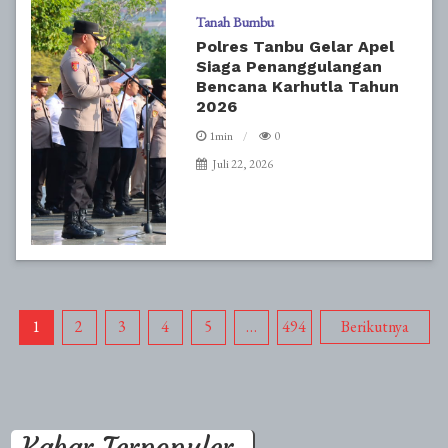
Tanah Bumbu
Polres Tanbu Gelar Apel
Siaga Penanggulangan
Bencana Karhutla Tahun
2026
1min
0
Juli 22, 2026
Paginasi
1
2
3
4
5
…
494
Berikutnya
pos
Kabar Terpopuler