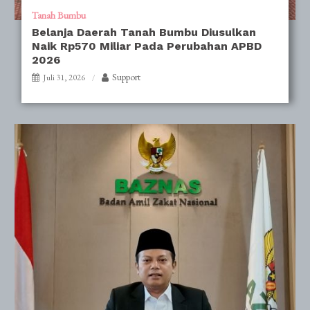
Tanah Bumbu
Belanja Daerah Tanah Bumbu Diusulkan
Naik Rp570 Miliar Pada Perubahan APBD
2026
Support
Juli 31, 2026