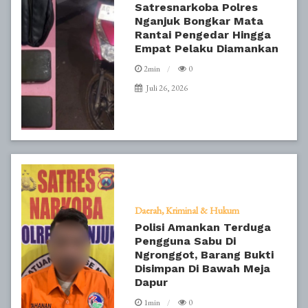
Satresnarkoba Polres
Nganjuk Bongkar Mata
Rantai Pengedar Hingga
Empat Pelaku Diamankan
2min
0
Juli 26, 2026
Daerah
Kriminal & Hukum
Polisi Amankan Terduga
Pengguna Sabu Di
Ngronggot, Barang Bukti
Disimpan Di Bawah Meja
Dapur
1min
0