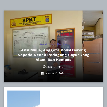
Sosial
Tanah Bumbu
Aksi Mulia, Anggota Polisi Dorong
Sepeda Nenek Pedagang Sayur Yang
Alami Ban Kempes
1min
0
Agustus 19, 2024