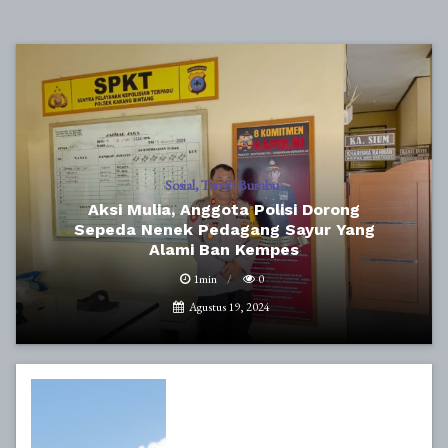
Sosial
Tanah Bumbu
Aksi Mulia, Anggota Polisi Dorong
Sepeda Nenek Pedagang Sayur Yang
Alami Ban Kempes
1min
0
Agustus 19, 2024