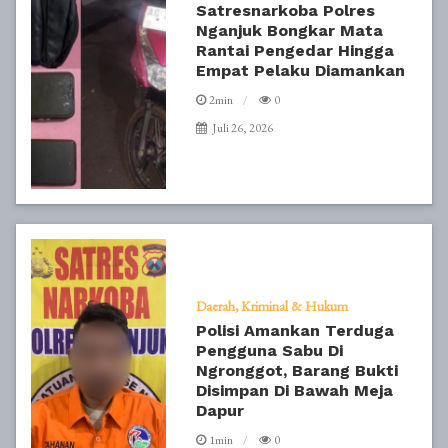
Satresnarkoba Polres
Nganjuk Bongkar Mata
Rantai Pengedar Hingga
Empat Pelaku Diamankan
2min
0
Juli 26, 2026
Daerah
Kriminal & Hukum
Polisi Amankan Terduga
Pengguna Sabu Di
Ngronggot, Barang Bukti
Disimpan Di Bawah Meja
Dapur
1min
0