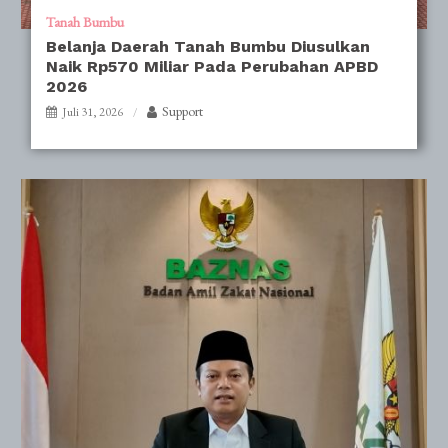
Tanah Bumbu
Belanja Daerah Tanah Bumbu Diusulkan
Naik Rp570 Miliar Pada Perubahan APBD
2026
Support
Juli 31, 2026