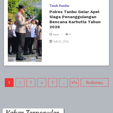
Tanah Bumbu
Polres Tanbu Gelar Apel
Siaga Penanggulangan
Bencana Karhutla Tahun
2026
1min
0
Juli 22, 2026
Paginasi
1
2
3
4
5
…
494
Berikutnya
pos
Kabar Terpopuler