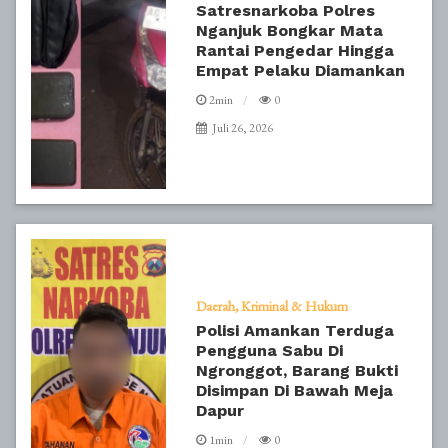
Satresnarkoba Polres
Nganjuk Bongkar Mata
Rantai Pengedar Hingga
Empat Pelaku Diamankan
2min
0
Juli 26, 2026
Daerah
Kriminal & Hukum
Polisi Amankan Terduga
Pengguna Sabu Di
Ngronggot, Barang Bukti
Disimpan Di Bawah Meja
Dapur
1min
0