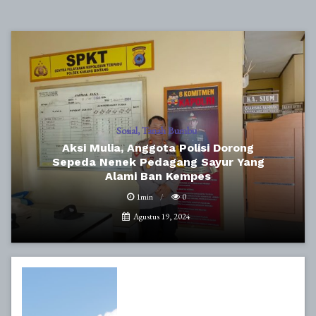
Sosial
Tanah Bumbu
Aksi Mulia, Anggota Polisi Dorong
Sepeda Nenek Pedagang Sayur Yang
Alami Ban Kempes
1min
0
Agustus 19, 2024