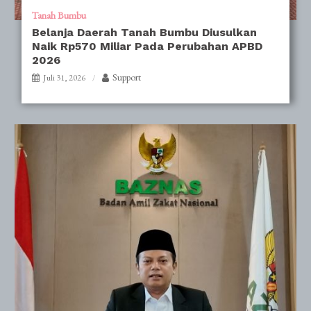
Tanah Bumbu
Belanja Daerah Tanah Bumbu Diusulkan
Naik Rp570 Miliar Pada Perubahan APBD
2026
Support
Juli 31, 2026