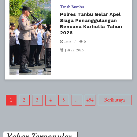
Tanah Bumbu
Polres Tanbu Gelar Apel
Siaga Penanggulangan
Bencana Karhutla Tahun
2026
1min
0
Juli 22, 2026
Paginasi
1
2
3
4
5
…
494
Berikutnya
pos
Kabar Terpopuler