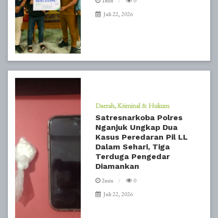
1min
0
Juli 22, 2026
Daerah
Kriminal & Hukum
Satresnarkoba Polres
Nganjuk Ungkap Dua
Kasus Peredaran Pil LL
Dalam Sehari, Tiga
Terduga Pengedar
Diamankan
2min
0
Juli 22, 2026