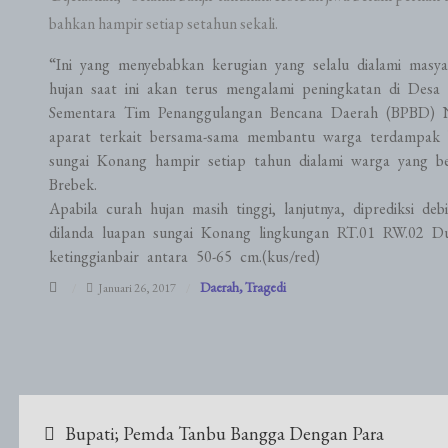
bahkan hampir setiap setahun sekali.
“Ini yang menyebabkan kerugian yang selalu dialami masy
hujan saat ini akan terus mengalami peningkatan di Des
Sementara Tim Penanggulangan Bencana Daerah (BPBD) N
aparat terkait bersama-sama membantu warga terdampak b
sungai Konang hampir setiap tahun dialami warga yang 
Brebek.
Apabila curah hujan masih tinggi, lanjutnya, diprediksi d
dilanda luapan sungai Konang lingkungan RT.01 RW.02 D
ketinggianbair antara 50-65 cm.(kus/red)
Daerah
Tragedi
Januari 26, 2017
Navigasi
Bupati; Pemda Tanbu Bangga Dengan Para