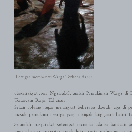
Petugas membantu Warga Terkena Banjir
obsesirakyat.com, Nganjuk-Sejumlah Pemukiman Warga di
Terancam Banjir Tahunan.
Selain volume hujan meningkat beberapa daerah juga di p
masuk pemukiman warga yang menjadi langganan banjir ta
Sejumlah masyarakat setempat meminta adanya bantuan pen
meningkatnya intensitas curah hujan serta meluapnya sung