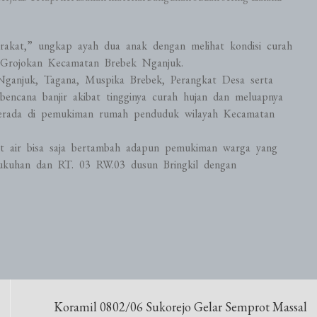
arakat,” ungkap ayah dua anak dengan melihat kondisi curah
a Grojokan Kecamatan Brebek Nganjuk.
ganjuk, Tagana, Muspika Brebek, Perangkat Desa serta
encana banjir akibat tingginya curah hujan dan meluapnya
berada di pemukiman rumah penduduk wilayah Kecamatan
ebit air bisa saja bertambah adapun pemukiman warga yang
ukuhan dan RT. 03 RW.03 dusun Bringkil dengan
Koramil 0802/06 Sukorejo Gelar Semprot Massal