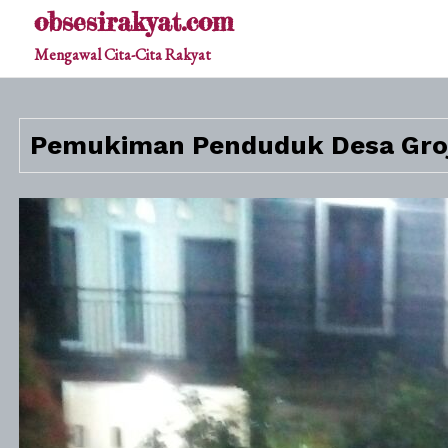
Skip
obsesirakyat.com
to
Mengawal Cita-Cita Rakyat
content
Pemukiman Penduduk Desa Groj