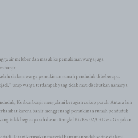
hingga air meluber dan masuk ke pemukiman warga juga
 banjir.
 selalu dialami warga pemukiman rumah penduduk di beberapa.
u terjadi,” ucap warga terdampak yang tidak mau disebutkan namanya
nduduk, Korban banjir mengalami kerugian cukup parah. Antara lain
 terhambat karena banjir menggenangi pemukiman rumah penduduk
yang tidak begitu parah dusun Bringkil Rt/Rw 02/03 Desa Grojokan
erjadi. Tetapi kerusakan material bangunan sudah sering dialami