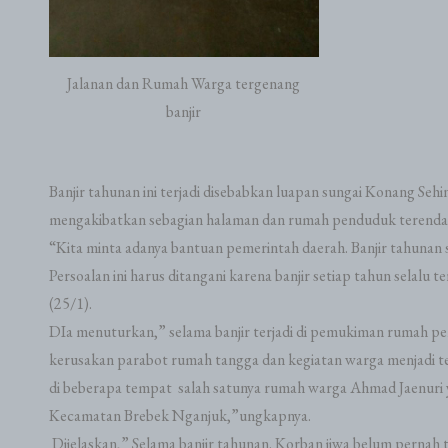
Jalanan dan Rumah Warga tergenang
banjir
Banjir tahunan ini terjadi disebabkan luapan sungai Konang Se
mengakibatkan sebagian halaman dan rumah penduduk terendam
“Kita minta adanya bantuan pemerintah daerah. Banjir tahunan
Persoalan ini harus ditangani karena banjir setiap tahun selal
(25/1).
DIa menuturkan,” selama banjir terjadi di pemukiman rumah pe
kerusakan parabot rumah tangga dan kegiatan warga menjadi
di beberapa tempat salah satunya rumah warga Ahmad Jaenuri 
Kecamatan Brebek Nganjuk,”ungkapnya.
Dijelaskan,” Selama banjir tahunan. Korban jiwa belum pernah t