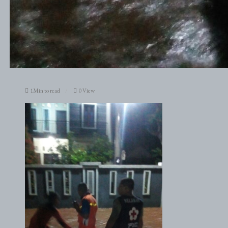
1Min to read
0 View