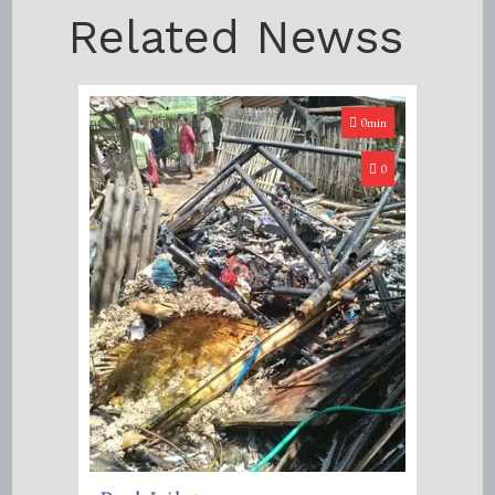
Related Newss
0min
0