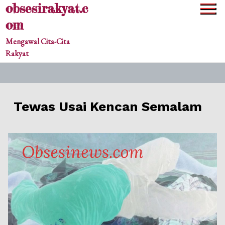
obsesirakyat.c
Skip
to
om
content
Mengawal Cita-Cita
Rakyat
Tewas Usai Kencan Semalam