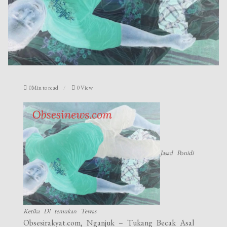
0Min to read
0 View
Jasad Ponidi
Ketika Di temukan Tewas
Obsesirakyat.com, Nganjuk – Tukang Becak Asal