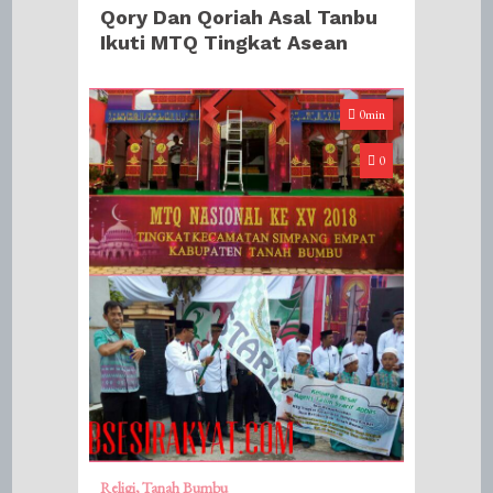
Qory Dan Qoriah Asal Tanbu
Ikuti MTQ Tingkat Asean
0min
0
Religi
Tanah Bumbu