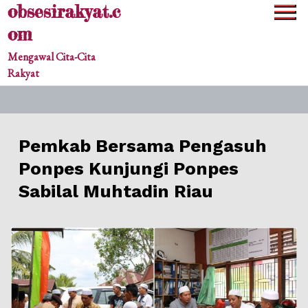
obsesirakyat.c
Skip
to
om
content
Mengawal Cita-Cita
Rakyat
Pemkab Bersama Pengasuh
Ponpes Kunjungi Ponpes
Sabilal Muhtadin Riau