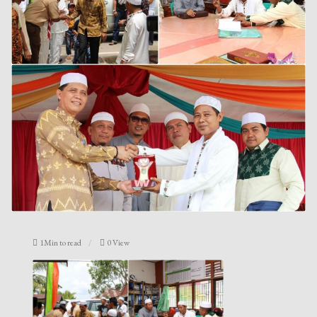
1Min to read
0 View