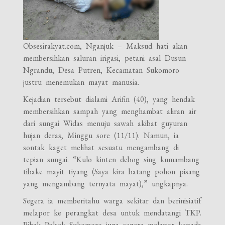
Obsesirakyat.com, Nganjuk – Maksud hati akan
membersihkan saluran irigasi, petani asal Dusun
Ngrandu, Desa Putren, Kecamatan Sukomoro
justru menemukan mayat manusia.
Kejadian tersebut dialami Arifin (40), yang hendak
membersihkan sampah yang menghambat aliran air
dari sungai Widas menuju sawah akibat guyuran
hujan deras, Minggu sore (11/11). Namun, ia
sontak kaget melihat sesuatu mengambang di
tepian sungai. “Kulo kinten debog sing kumambang
tibake mayit tiyang (Saya kira batang pohon pisang
yang mengambang ternyata mayat),” ungkapnya.
Segera ia memberitahu warga sekitar dan berinisiatif
melapor ke perangkat desa untuk mendatangi TKP.
Pihak Polsek Sukomoro juga segera melapor kepada