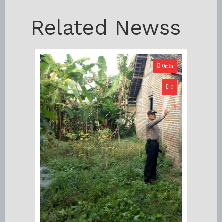
Related Newss
0min
0