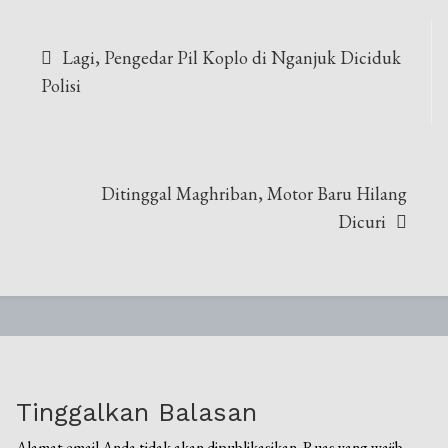
Navigasi
Lagi, Pengedar Pil Koplo di Nganjuk Diciduk
pos
Polisi
Ditinggal Maghriban, Motor Baru Hilang
Dicuri
Tinggalkan Balasan
Alamat email Anda tidak akan dipublikasikan.
Ruas yang wajib