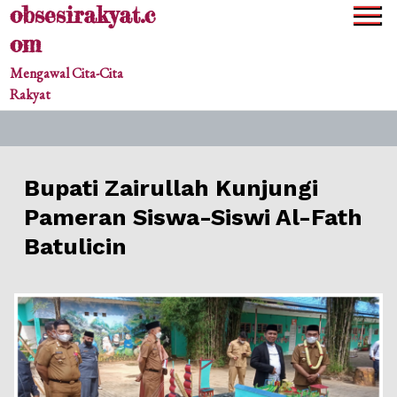
obsesirakyat.c
Skip
to
om
content
Mengawal Cita-Cita
Rakyat
Bupati Zairullah Kunjungi
Pameran Siswa-Siswi Al-Fath
Batulicin