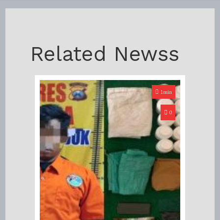
Related Newss
1min
0