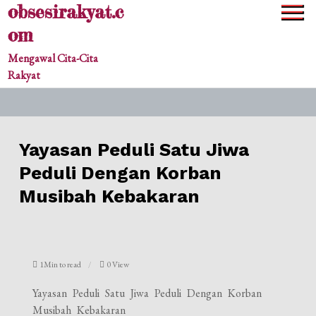
obsesirakyat.c
Skip
to
om
content
Mengawal Cita-Cita
Rakyat
Yayasan Peduli Satu Jiwa
Peduli Dengan Korban
Musibah Kebakaran
1Min to read
0 View
Yayasan Peduli Satu Jiwa Peduli Dengan Korban
Musibah Kebakaran