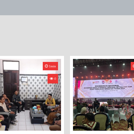
1min
0