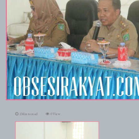
1Min to read
0 View