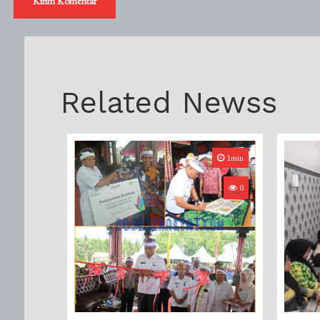
Related Newss
1min
0