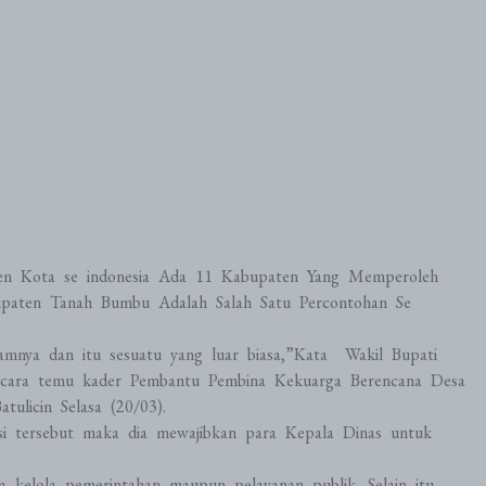
ten Kota se indonesia Ada 11 Kabupaten Yang Memperoleh
upaten Tanah Bumbu Adalah Salah Satu Percontohan Se
amnya dan itu sesuatu yang luar biasa,”Kata Wakil Bupati
ara temu kader Pembantu Pembina Kekuarga Berencana Desa
licin Selasa (20/03).
asi tersebut maka dia mewajibkan para Kepala Dinas untuk
a kelola pemerintahan maupun pelayanan publik. Selain itu