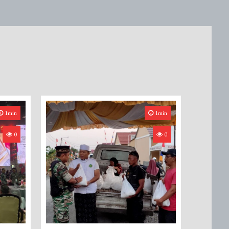
1min
1min
0
0