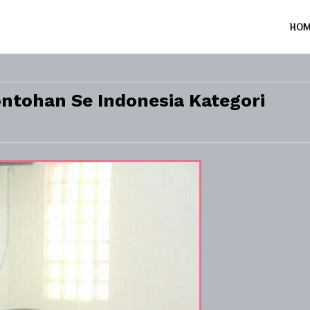
HO
ntohan Se Indonesia Kategori