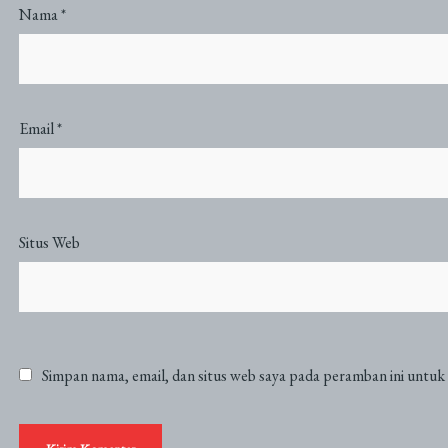
Nama
*
Email
*
Situs Web
Simpan nama, email, dan situs web saya pada peramban ini untuk