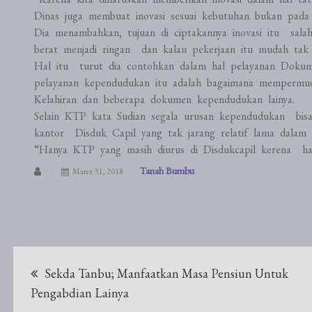
Dinas juga membuat inovasi sesuai kebutuhan bukan pada 
Dia menambahkan, tujuan di ciptakannya inovasi itu salah
berat menjadi ringan dan kalau pekerjaan itu mudah tak p
Hal itu turut dia contohkan dalam hal pelayanan Doku
pelayanan kependudukan itu adalah bagaimana mempermud
Kelahiran dan beberapa dokumen kependudukan lainya.
Selain KTP kata Sudian segala urusan kependudukan bisa 
kantor Disduk Capil yang tak jarang relatif lama dalam 
“Hanya KTP yang masih diurus di Disdukcapil kerena har
Tanah Bumbu
Maret 31, 2018
Navigasi
Sekda Tanbu; Manfaatkan Masa Pensiun Untuk
pos
Pengabdian Lainya