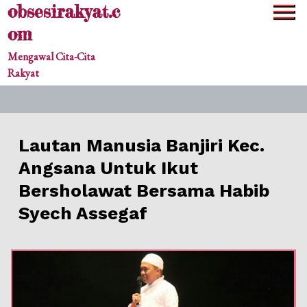
obsesirakyat.c
Skip
to
om
content
Mengawal Cita-Cita
Rakyat
​Lautan Manusia Banjiri Kec.
Angsana Untuk Ikut
Bersholawat Bersama Habib
Syech Assegaf