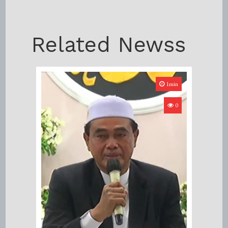
Related Newss
1min
0