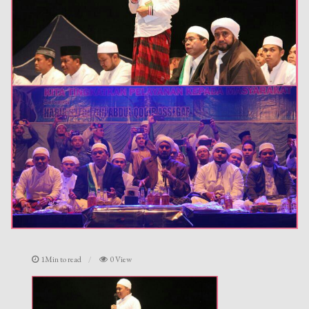
1Min to read
0 View