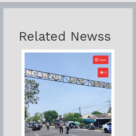
Related Newss
1min
0