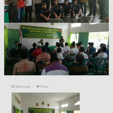
1Min to read
0 View