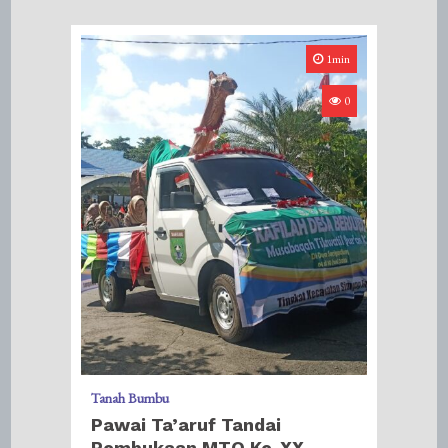
1min
0
Tanah Bumbu
Pawai Ta’aruf Tandai
Pembukaan MTQ Ke-XX