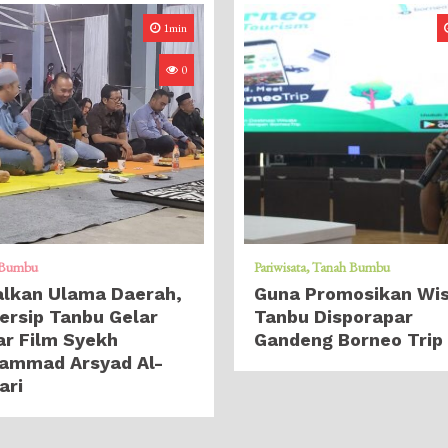
1min
0
 Bumbu
Pariwisata
Tanah Bumbu
alkan Ulama Daerah,
Guna Promosikan Wi
ersip Tanbu Gelar
Tanbu Disporapar
r Film Syekh
Gandeng Borneo Trip
ammad Arsyad Al-
ari