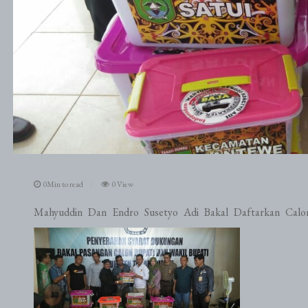
0Min to read
0 View
Mahyuddin Dan Endro Susetyo Adi Bakal Daftarkan Calo