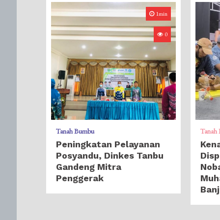
1min
0
Tanah Bumbu
Tanah
Peningkatan Pelayanan
Ken
Posyandu, Dinkes Tanbu
Disp
Gandeng Mitra
Noba
Penggerak
Muh
Banj