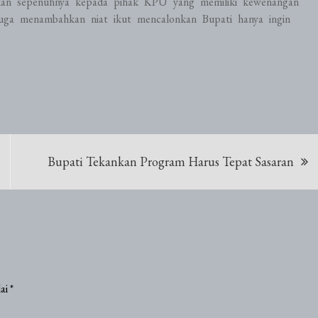
ahkan sepenuhnya kepada pihak KPU yang memiliki kewenangan
uga menambahkan niat ikut mencalonkan Bupati hanya ingin
Bupati Tekankan Program Harus Tepat Sasaran
dai
*