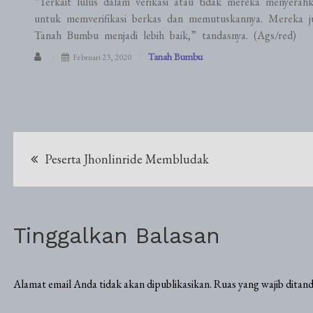
“Terkait lulus dalam verikasi atau tidak mereka menyer
untuk memverifikasi berkas dan memutuskannya. Mereka j
Tanah Bumbu menjadi lebih baik,” tandasnya. (Ags/red)
Tanah Bumbu
Februari 23, 2020
Navigasi
Peserta Jhonlinride Membludak
pos
Tinggalkan Balasan
Alamat email Anda tidak akan dipublikasikan.
Ruas yang wajib ditan