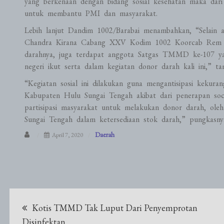
yang berkenaan dengan bidang sosial kesehatan maka dari
untuk membantu PMI dan masyarakat.
Lebih lanjut Dandim 1002/Barabai menambahkan, “Selain 
Chandra Kirana Cabang XXV Kodim 1002 Koorcab Rem 1
darahnya, juga terdapat anggota Satgas TMMD ke-107 ya
negeri ikut serta dalam kegiatan donor darah kali ini,” ta
“Kegiatan sosial ini dilakukan guna mengantisipasi kekura
Kabupaten Hulu Sungai Tengah akibat dari penerapan socia
partisipasi masyarakat untuk melakukan donor darah, o
Sungai Tengah dalam ketersediaan stok darah,” pungkasnya
Daerah
April 7, 2020
Navigasi
Kotis TMMD Tak Luput Dari Penyemprotan
Disinfektan