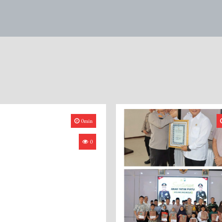
0min
0