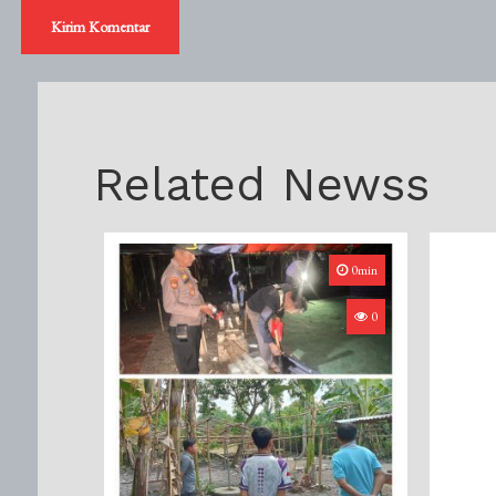
Related Newss
0min
0