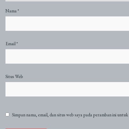
Nama
*
Email
*
Situs Web
Simpan nama, email, dan situs web saya pada peramban ini untuk