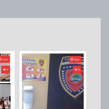
1min
2min
0
0