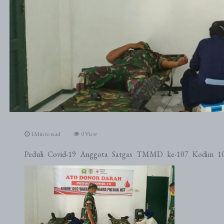
1Min to read
0 View
Peduli Covid-19 Anggota Satgas TMMD ke-107 Kodim 10