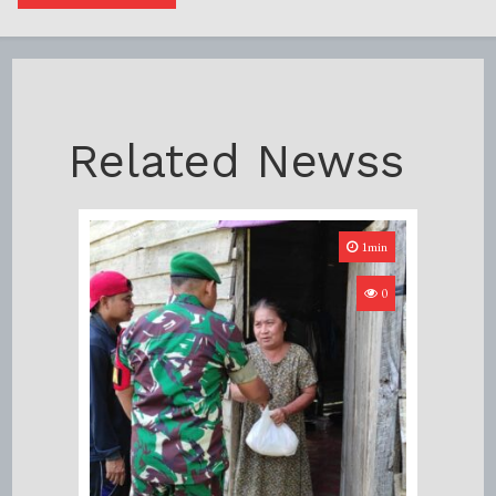
Related Newss
1min
0