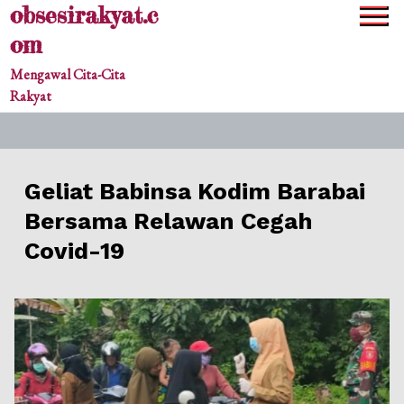
obsesirakyat.c
Skip
to
om
content
Mengawal Cita-Cita
Rakyat
Geliat Babinsa Kodim Barabai
Bersama Relawan Cegah
Covid-19