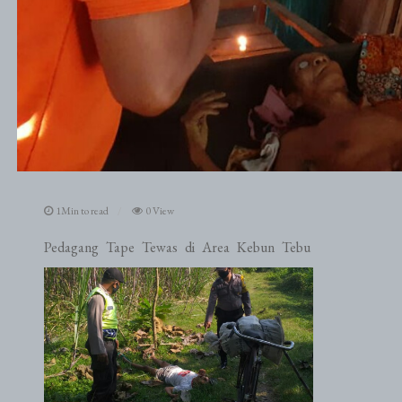
1Min to read
0 View
Pedagang Tape Tewas di Area Kebun Tebu