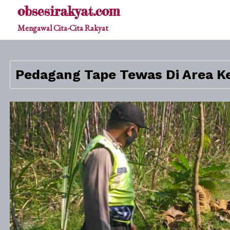
Skip
obsesirakyat.com
to
Mengawal Cita-Cita Rakyat
content
Pedagang Tape Tewas Di Area K