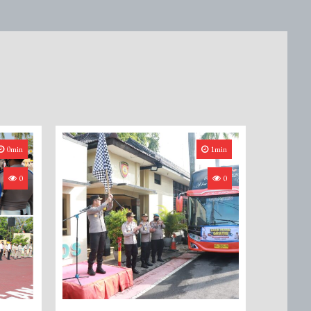
0min
1min
0
0