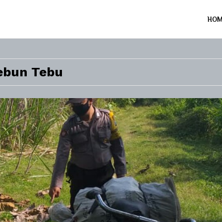
HO
ebun Tebu