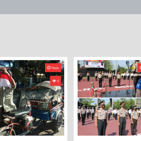
0min
0