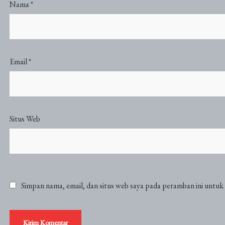
Nama
*
Email
*
Situs Web
Simpan nama, email, dan situs web saya pada peramban ini untuk