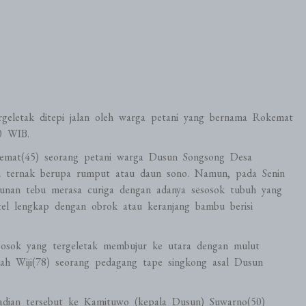
geletak ditepi jalan oleh warga petani yang bernama Rokemat
0 WIB.
okemat(45) seorang petani warga Dusun Songsong Desa
n ternak berupa rumput atau daun sono. Namun, pada Senin
unan tebu merasa curiga dengan adanya sesosok tubuh yang
tel lengkap dengan obrok atau keranjang bambu berisi
a sosok yang tergeletak membujur ke utara dengan mulut
h Wiji(78) seorang pedagang tape singkong asal Dusun
jadian tersebut ke Kamituwo (kepala Dusun) Suwarno(50)