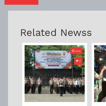
Related Newss
1min
0