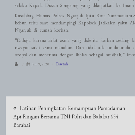
selaku Kepala Dusun Songsong yang dilanjutkan ke Imam 
Kasubbag Humas Polres Nganjuk Iptu Roni Yunimantara,
kebun tebu saat mendampingi Kapolsek Jatikalen yaitu A
Nganjuk di rumah korban.
“Diduga karena sakit asma yang diderita korban sedang
riwayat sakit asma menahun. Dan tidak ada tanda-tanda a
otopsi dan menerima dengan ikhlas sebagai musibah,” imb
Daerah
Juni 9, 2020
Navigasi
Latihan Peningkatan Kemampuan Pemadaman
pos
Api Ringan Bersama TNI Polri dan Balakar 654
Barabai