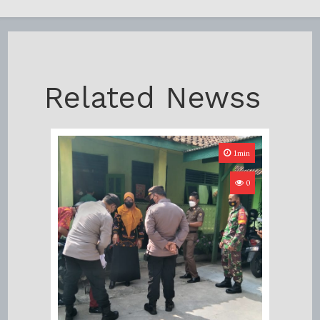
Related Newss
1min
0