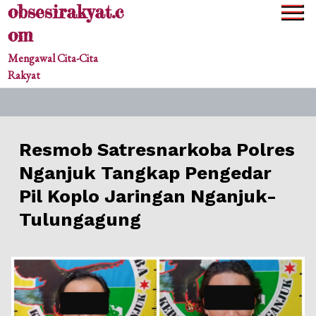
obsesirakyat.c
Skip
to
om
content
Mengawal Cita-Cita
Rakyat
Resmob Satresnarkoba Polres
Nganjuk Tangkap Pengedar
Pil Koplo Jaringan Nganjuk-
Tulungagung