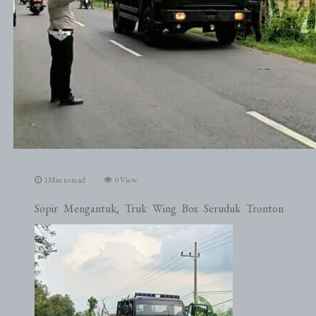
1Min to read
0 View
Sopir Mengantuk, Truk Wing Box Seruduk Tronton