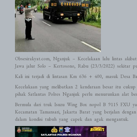
Obsesirakyat.com, Nganjuk – Kecelakaan lalu lintas akibat
Jawa jalur Solo – Kertosono, Rabu (23/3/2022) sekitar p
Kali ini terjadi di lintasan Km 636 + 400, masuk Desa B
Kecelakaan yang melibatkan 2 kendaraan besar itu cuku
pihak Satlantas Polres Nganjuk perlu menurunkan alat ber
Bermula dari truk Isuzu Wing Box nopol B 9115 FXU yan
Kecamatan Tamansari, Jakarta Barat yang berjalan dengan k
dalam kondisi tubuh yang capek dan agak mengantuk.