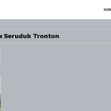
HO
x Seruduk Tronton