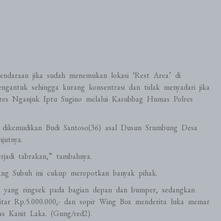
endaraan jika sudah menemukan lokasi ‘Rest Area’ di
ngantuk sehingga kurang konsentrasi dan tidak menyadari jika
olres Nganjuk Iptu Sugino melalui Kasubbag Humas Polres
 dikemudikan Budi Santoso(36) asal Dusun Srumbung Desa
jutnya.
rjadi tabrakan,” tambahnya.
ang Subuh ini cukup merepotkan banyak pihak.
x yang ringsek pada bagian depan dan bumper, sedangkan
kitar Rp.5.000.000,- dan sopir Wing Box menderita luka memar
s Kanit Laka. (Gung/red2).