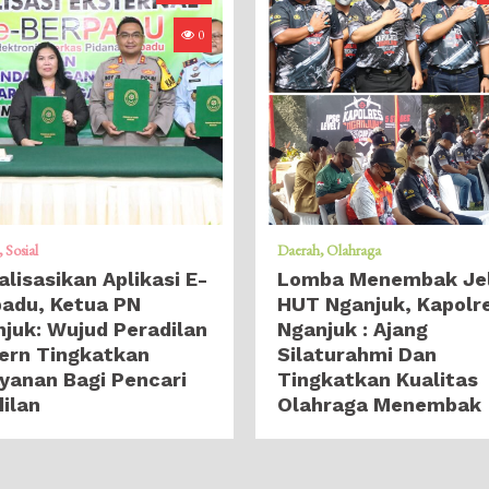
0
Sosial
Daerah
Olahraga
alisasikan Aplikasi E-
Lomba Menembak Je
adu, Ketua PN
HUT Nganjuk, Kapolr
juk: Wujud Peradilan
Nganjuk : Ajang
ern Tingkatkan
Silaturahmi Dan
yanan Bagi Pencari
Tingkatkan Kualitas
ilan
Olahraga Menembak