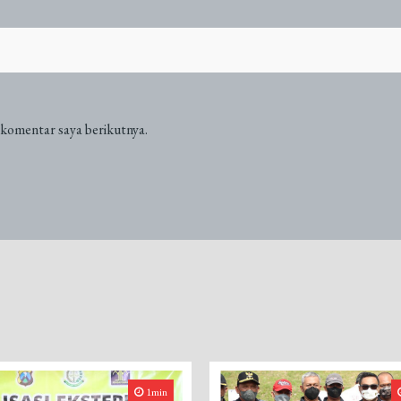
 komentar saya berikutnya.
1min