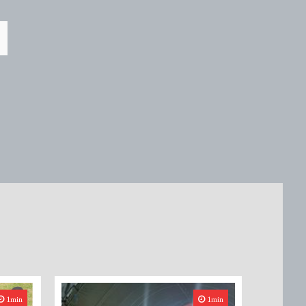
1min
1min