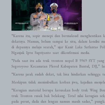
“Karena itu, sopir menepi dan bermaksud menghentikan k
dekatnya. Namun, belum sampai ke situ, dalam kondisi me
di depannya melaju searah,” ujar Kanit Laka Satlantas P
Nganjuk Iptu Supriyanto saat dikonfirmasi media.
“Pada saat itu ada truk tronton nopol B 9969 SYT yang
Segoroyoso Kecamatan Plered Kabupaten Bantul, DIJ,” lan
“Karena jarak sudah dekat, tak bisa hindarkan sehingga te
Meskipun tidak menimbulkan korban jiwa, kejadian menjel
“Kerugian material berupa kerusakan body truk Wing Bo
truk Tronton rusak bak belakang. Total nilai kerugian se
pada perut, dada dan lengan namun masih sadar,” pungka